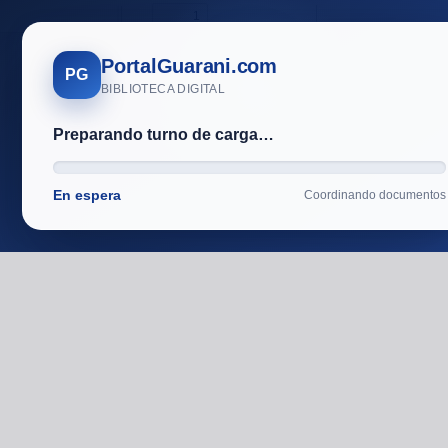
Toggle
Find
Zoom
Previous
Zoom
Next
Tools
Sidebar
Out
In
PortalGuarani.com
PG
BIBLIOTECA DIGITAL
Preparando turno de carga…
En espera
Coordinando documentos