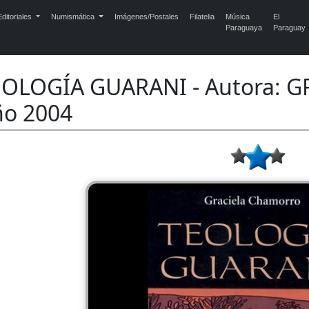
ditoriales
Numismática
Imágenes/Postales
Filatelia
Música
El
Paraguaya
Paraguay
EOLOGÍA GUARANI - Autora: 
ño 2004