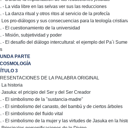
. - La vida libre en las selvas ver sus las reducciones
. - La danza ritual y otros ritos al servicio de la profecía
 - Los pro-diálogos y sus consecuencias para la teología cristian
1. - El cuestionamiento de la universidad
. - Misión, subjetividad y poder
. - El desafío del diálogo intercultural: el ejemplo del Pa´i Sume
s
UNDA PARTE
COSMOLOGÍA
ÍTULO 3
RESENTACIONES DE LA PALABRA ORIGINAL
- La historia
- Jasuka: el pricipio del Ser y del Ser Creador
1. - El simbolismo de la "sustancia-madre"
2. - El simbolismo del canasto, del bambú y de ciertos árboles
. - El simbolismo del fluido vital
4. - El simbolismo de la mujer y las virtudes de Jasuka en la hist
 - Principales personificaciones de lo Divino