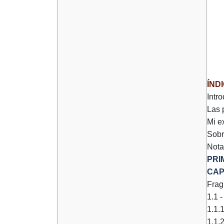
ÍND
Intr
Las 
Mi e
Sobr
Nota
PRI
CAP
Frag
1.1 -
1.1.1
1.1.