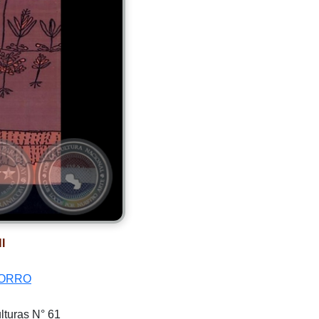
I
MORRO
lturas N° 61