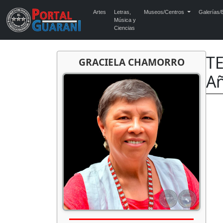
Artes
Letras,
Museos/Centros
Galerías/E
Música y
Ciencias
T
GRACIELA CHAMORRO
A