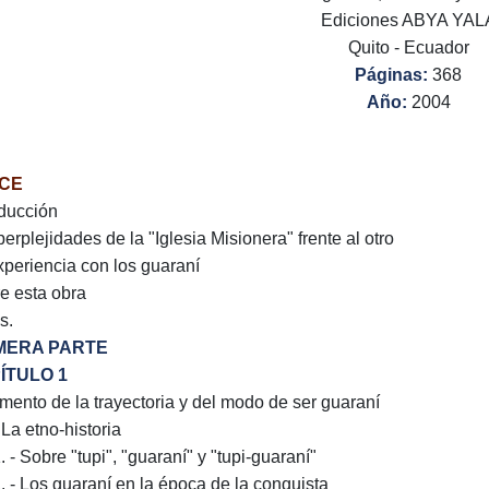
Ediciones ABYA YAL
Quito - Ecuador
Páginas:
368
Año:
2004
ICE
oducción
perplejidades de la "Iglesia Misionera" frente al otro
xperiencia con los guaraní
e esta obra
s.
MERA PARTE
ÍTULO 1
mento de la trayectoria y del modo de ser guaraní
 La etno-historia
. - Sobre "tupi", "guaraní" y "tupi-guaraní"
2. - Los guaraní en la época de la conquista