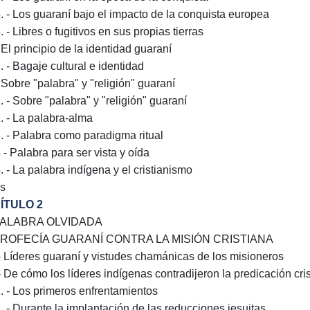
3. - Los guaraní bajo el impacto de la conquista europea
. - Libres o fugitivos en sus propias tierras
 El principio de la identidad guaraní
. - Bagaje cultural e identidad
- Sobre "palabra" y "religión" guaraní
. - Sobre "palabra" y "religión" guaraní
2. - La palabra-alma
3. - Palabra como paradigma ritual
 - Palabra para ser vista y oída
. - La palabra indígena y el cristianismo
s
ÍTULO 2
PALABRA OLVIDADA
PROFECÍA GUARANÍ CONTRA LA MISIÓN CRISTIANA
 - Líderes guaraní y vistudes chamánicas de los misioneros
 - De cómo los líderes indígenas contradijeron la predicación cri
1. - Los primeros enfrentamientos
2. - Durante la implantación de las reducciones jesuitas