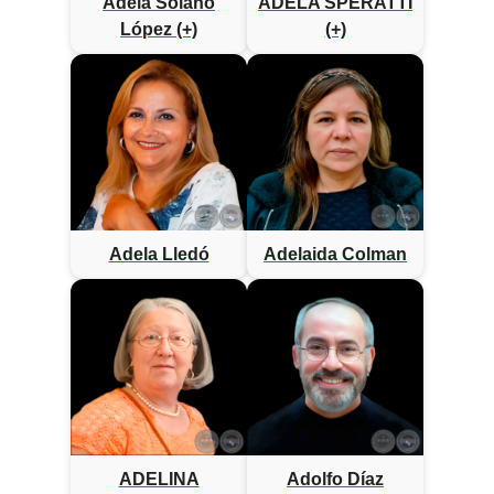
Adela Solano
ADELA SPERATTI
López (+)
(+)
Adela Lledó
Adelaida Colman
ADELINA
Adolfo Díaz