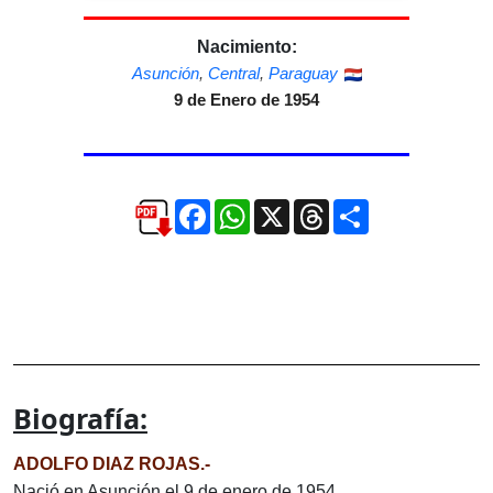
Nacimiento:
Asunción
,
Central
,
Paraguay
9 de Enero de 1954
Facebook
WhatsApp
X
Threads
Compartir
Biografía:
ADOLFO DIAZ ROJAS.-
Nació en Asunción el 9 de enero de 1954.