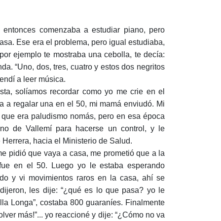
e entonces comenzaba a estudiar piano, pero
casa. Ese era el problema, pero igual estudiaba,
 por ejemplo te mostraba una cebolla, te decía:
a. “Uno, dos, tres, cuatro y estos dos negritos
rendí a leer música.
sta, solíamos recordar como yo me crie en el
 iba a regalar una en el 50, mi mamá enviudó. Mi
a, que era paludismo nomás, pero en esa época
no de Vallemí para hacerse un control, y le
errera, hacia el Ministerio de Salud.
a, me pidió que vaya a casa, me prometió que a la
 fue en el 50. Luego yo le estaba esperando
do y vi movimientos raros en la casa, ahí se
ijeron, les dije: “¿qué es lo que pasa? yo le
illa Longa”, costaba 800 guaraníes. Finalmente
lver más!”... yo reaccioné y dije: “¿Cómo no va