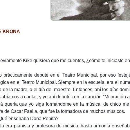
E KRONA
reviamente Kike quisiera que me cuentes, ¿cómo te iniciaste e
o prácticamente debuté en el Teatro Municipal, por eso feste
ógica en el Teatro Municipal. Siempre en la escuela, era el núme
ía de la madre, o el día del maestro. Entonces, ahí los días d
subíamos a cantar, y yo ahí debuté con la canción “Mi oración
 quería que yo siga formándome en la música, de chico me l
e de Oscar Faella, que fue la formadora de muchos músicos.
Qué enseñaba Doña Pepita?
lla era pianista y profesora de música, hasta armonía enseña