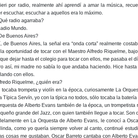
ieri por radio, realmente ahí aprendí a amar la música, rec
r escuchar, escuchar a aquellos era lo máximo.
Qué radio agarraba?
Radio Mundo.
De Buenos Aires?
í, de Buenos Aires, la señal era “onda corta” realmente costa
 la oportunidad de tocar con el Maestro Alfredo Riquelme, ba
 que dejar hasta el colegio para tocar con ellos, me pasaba el 
ro así, mi madre no sabía lo que andaba haciendo. Hice hasta 
ilando con ellos.
lfredo Riquelme, ¿quién era?
l tocaba trompeta y violín en la época, curiosamente La Orqu
a Típica Servín, yo con la típica no todos, sólo tocaba la baterí
rquesta de Alberto Evans también de la época, un trompetist
equeño grande del Jazz, con quien también llegue a tocar. Son 
lelamente en La Orquesta de Alberto Evans, le conocí a Osca
linda, como yo quería siempre volver al canto, continué estud
s cosas me gustaban. Oscar Barreto cantaba con Alberto Eva