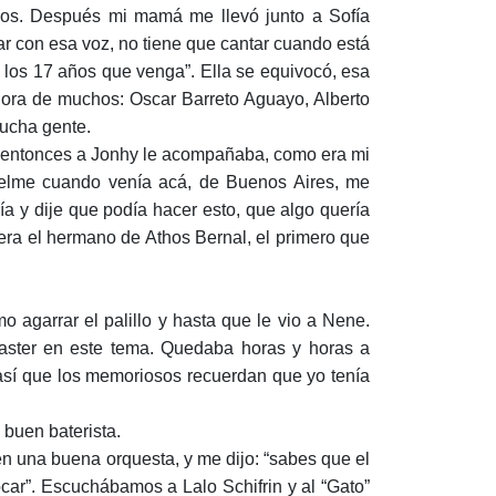
ios. Después mi mamá me llevó junto a Sofía
tar con esa voz, no tiene que cantar cuando está
 los 17 años que venga”. Ella se equivocó, esa
adora de muchos: Oscar Barreto Aguayo, Alberto
mucha gente.
a, entonces a Jonhy le acompañaba, como era mi
uelme cuando venía acá, de Buenos Aires, me
ía y dije que podía hacer esto, que algo quería
e era el hermano de Athos Bernal, el primero que
 agarrar el palillo y hasta que le vio a Nene.
ster en este tema. Quedaba horas y horas a
 así que los memoriosos recuerdan que yo tenía
 buen baterista.
 en una buena orquesta, y me dijo: “sabes que el
car”. Escuchábamos a Lalo Schifrin y al “Gato”