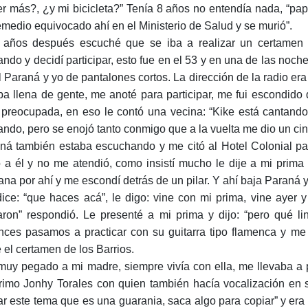
er más?, ¿y mi bicicleta?” Tenía 8 años no entendía nada, “papá
emedio equivocado ahí en el Ministerio de Salud y se murió”.
 años después escuché que se iba a realizar un certamen 
ando y decidí participar, esto fue en el 53 y en una de las noc
l Paraná y yo de pantalones cortos. La dirección de la radio e
ba llena de gente, me anoté para participar, me fui escondid
preocupada, en eso le contó una vecina: “Kike está cantando 
ando, pero se enojó tanto conmigo que a la vuelta me dio un cin
ná también estaba escuchando y me citó al Hotel Colonial par
o a él y no me atendió, como insistí mucho le dije a mi prim
na por ahí y me escondí detrás de un pilar. Y ahí baja Paraná y
ice: “que haces acá”, le digo: vine con mi prima, vine ayer 
aron” respondió. Le presenté a mi prima y dijo: “pero qué l
nces pasamos a practicar con su guitarra tipo flamenca y m
 el certamen de los Barrios.
muy pegado a mi madre, siempre vivía con ella, me llevaba a
rimo Jonhy Torales con quien también hacía vocalización en 
ar este tema que es una guarania, saca algo para copiar” y era