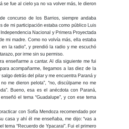
 se fue al cielo ya no va volver más, le dieron
de concurso de los Barrios, siempre andaba
hes de mi participación estaba como público Luis
ra Independencia Nacional y Primera Proyectada
o de mi madre. Como no volvía más, ella estaba
en la radio”, y prendió la radio y me escuchó
tarazo, por irme sin su permiso.
a enseñarme a cantar. Al día siguiente me fui
a para acompañarme, llegamos a las diez de la
 salgo detrás del pilar y me encuentra Paraná y
y no me dieron pelota”, “no, discúlpame no me
inda”. Bueno, esa es el anécdota con Paraná,
e enseñó el tema “Guadalupe”, y con ese tema
 practicar con Sofía Mendoza recomendado por
su casa y ahí él me enseñaba, me dijo: “vas a
 el tema “Recuerdo de Ypacarai”. Fui el primero