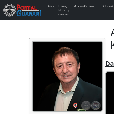
Artes
Letras,
Museos/Centros
Galerías/E
Música y
Ciencias
Da