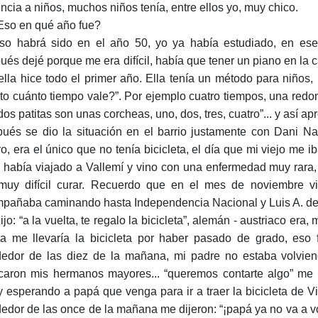
ncia a niños, muchos niños tenía, entre ellos yo, muy chico.
Eso en qué año fue?
so habrá sido en el año 50, yo ya había estudiado, en es
ués dejé porque me era difícil, había que tener un piano en la 
ella hice todo el primer año. Ella tenía un método para niños,
to cuánto tiempo vale?”. Por ejemplo cuatro tiempos, una redond
dos patitas son unas corcheas, uno, dos, tres, cuatro”... y así ap
ués se dio la situación en el barrio justamente con Dani Na
ro, era el único que no tenía bicicleta, el día que mi viejo me
o había viajado a Vallemí y vino con una enfermedad muy rar
muy difícil curar. Recuerdo que en el mes de noviembre vi
pañaba caminando hasta Independencia Nacional y Luis A. de H
ijo: “a la vuelta, te regalo la bicicleta”, alemán - austriaco er
ta me llevaría la bicicleta por haber pasado de grado, eso
dedor de las diez de la mañana, mi padre no estaba volvien
caron mis hermanos mayores... “queremos contarte algo” me d
y esperando a papá que venga para ir a traer la bicicleta de V
dedor de las once de la mañana me dijeron: “¡papá ya no va a vo