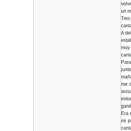
volv
un r
Tres
cant
A de
esta
muy 
cant
Para
junt
maña
me d
avis
ento
gané
Era 
mi p
cant