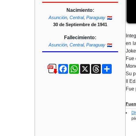
Nacimiento:
Asunción
,
Central
,
Paraguay
30 de Septiembre de 1941
Inte
Fallecimiento:
en l
Asunción
,
Central
,
Paraguay
Joke
Fue 
Mone
Facebook
WhatsApp
X
Threads
Compartir
Su p
II E
Fue 
Fuen
D
pá