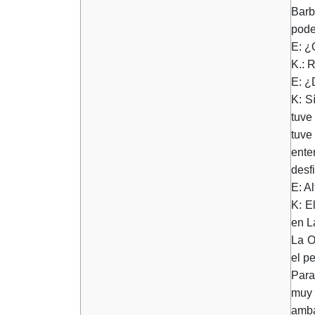
Barb
pode
E: ¿
K.: 
E: ¿
K: S
tuve
tuve
ente
desf
E: A
K: E
en L
La O
el p
Para
muy 
amba