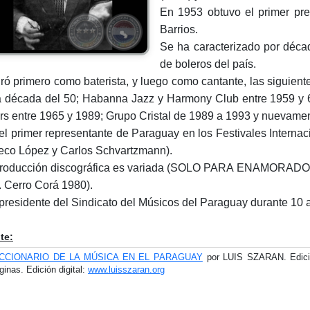
En 1953 obtuvo el primer pre
Barrios.
Se ha caracterizado por décad
de boleros del país.
gró primero como baterista, y luego como cantante, las siguien
a década del 50; Habanna Jazz y Harmony Club entre 1959 y 
rs entre 1965 y 1989; Grupo Cristal de 1989 a 1993 y nuevamen
el primer representante de Paraguay en los Festivales Internac
co López y Carlos Schvartzmann).
roducción discográfica es variada (SOLO PARA ENAMORADOS Ri
d. Cerro Corá 1980).
presidente del Sindicato del Músicos del Paraguay durante 10 
te:
ICCIONARIO DE LA MÚSICA EN EL PARAGUAY
por LUIS SZARAN. Edició
ginas. Edición digital:
www.luisszaran.org