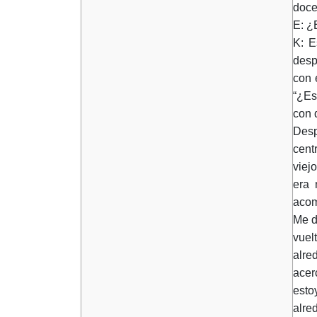
doce
E: ¿
K: E
desp
con 
“¿Es
con 
Desp
cent
viej
era 
acom
Me d
vuel
alre
acer
esto
alre