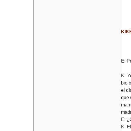
KIK
E: P
K: Y
biol
el d
que 
mamá
madr
E: ¿
K: E