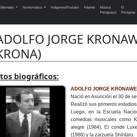
ditoriales
Numismática
Imágenes/Postales
Filatelia
Música
El
Paraguaya
Paraguay
ADOLFO JORGE KRONAWE
KRONA)
tos biográficos:
ADOLFO JORGE KRONAWET
Nació en Asunción el 30 de se
Realizó sus primeros estudios
Luego, en la Escuela Naci
comedias musicales como Ka
alegre (1984), El conde Lux
(1986) y la zarzuela Shíntaro.