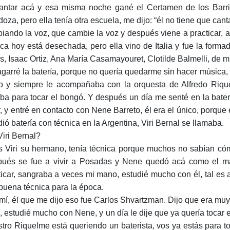
antar acá y esa misma noche gané el Certamen de los Barr
oza, pero ella tenía otra escuela, me dijo: “él no tiene que can
iando la voz, que cambie la voz y después viene a practicar, a
ica hoy está desechada, pero ella vino de Italia y fue la form
s, Isaac Ortiz, Ana María Casamayouret, Clotilde Balmelli, de 
agarré la batería, porque no quería quedarme sin hacer músic
o y siempre le acompañaba con la orquesta de Alfredo Riq
aba para tocar el bongó. Y después un día me senté en la bater
r, y entré en contacto con Nene Barreto, él era el único, porqu
dió batería con técnica en la Argentina, Viri Bernal se llamaba.
Viri Bernal?
s Viri su hermano, tenía técnica porque muchos no sabían cómo
ués se fue a vivir a Posadas y Nene quedó acá como el ma
ticar, sangraba a veces mi mano, estudié mucho con él, tal es
buena técnica para la época.
 mí, él que me dijo eso fue Carlos Shvartzman. Dijo que era muy
í, estudié mucho con Nene, y un día le dije que ya quería tocar
tro Riquelme está queriendo un baterista, vos ya estás para to