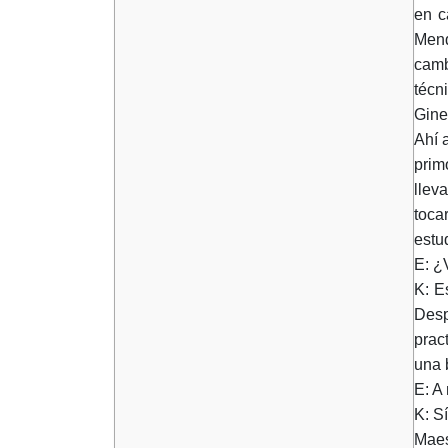
en c
Mend
camb
técn
Gine
Ahí 
prim
llev
toca
estu
E: ¿
K: E
Desp
prac
una 
E: A
K: S
Maes