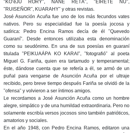
"KO’ẽJU RORY", ÑANE RETÃ", "EIRETÉ ÑU",
"RUISEÑOR", KUARAHY" y otras revistas.
José Asunción Acuña fue uno de los más fecundos vates
nativos. Pero su especialidad fue la poesía jocosa y
satírica: Pedro Encina Ramos decía de él "Quevedo
Guaraní". Desde entonces utilizaba esta denominación
como su seudónimo. En una de sus poesías en guaraní
titulada "PEIKUAÁPA KO KARAI", "fotografió" al poeta
Miguel G. Fariña, quien era tartamudo y temperamental;
éste, dándose cuenta que se refería a él, se armó de un
puñal para vengarse de Asunción Acuña por el ultraje
recibido, pero breve tiempo después Fariña se olvidó de la
"ofensa" y volvieron a ser íntimos amigos.
Le recordamos a José Asunción Acuña como un hombre
alegre, simpático y de una humildad extraordinaria. Pero no
solamente escribía versos jocosos sino también patrióticos,
amatorios y sociales.
En el año 1948, con Pedro Encina Ramos, editaron una