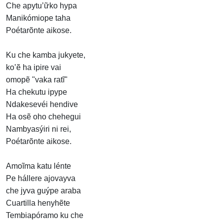
Che apytu’ữko hypa
Manikómiope taha
Poétarõnte aikose.
Ku che kamba jukyete,
ko’ẽ ha ipire vai
omopẽ "vaka ratĩ"
Ha chekutu ipype
Ndakesevéi hendive
Ha osẽ oho chehegui
Nambyasýiri ni rei,
Poétarõnte aikose.
Amoĩma katu lénte
Pe hállere ajovayva
che jyva guýpe araba
Cuartilla henyhẽte
Tembiapóramo ku che