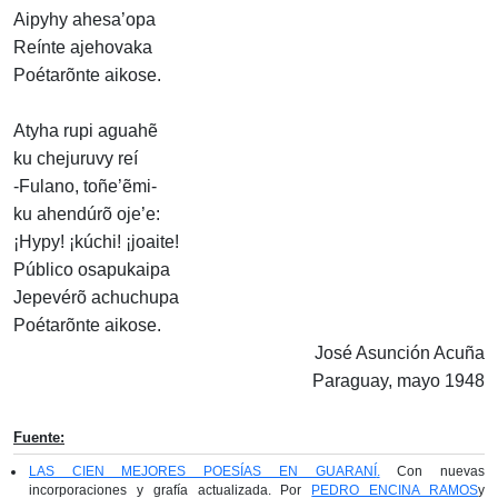
Aipyhy ahesa’opa
Reínte ajehovaka
Poétarõnte aikose.
Atyha rupi aguahẽ
ku chejuruvy reí
-Fulano, toñe’ẽmi-
ku ahendúrõ oje’e:
¡Hypy! ¡kúchi! ¡joaite!
Público osapukaipa
Jepevérõ achuchupa
Poétarõnte aikose.
José Asunción Acuña
Paraguay, mayo 1948
Fuente:
LAS CIEN MEJORES POESÍAS EN GUARANÍ
.
Con nuevas
incorporaciones y grafía actualizada. Por
PEDRO ENCINA RAMOS
y