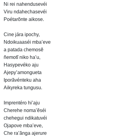
Ni rei nahendusevéi
Viru ndahechasevéi
Poétarõnte aikose.
Cine jára ipochy,
Ndoikuaaséi mba’eve
a patada chemosẽ
ñemotĩ niko ha’u,
Hasypevéko aju
Ajepy’amongueta
Iporãvénteku aha
Aikyreka tungusu.
Imprentéro hi’aju
Cherehe noma’ẽséi
chehegui ndikatuvéi
Ojapove mba’eve,
Che ra’ãnga ajerure