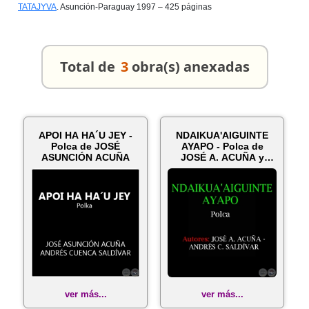
TATAJYVA
. Asunción-Paraguay 1997 – 425 páginas
Total de
3
obra(s) anexadas
APOI HA HA´U JEY -
NDAIKUA'AIGUINTE
Polca de JOSÉ
AYAPO - Polca de
ASUNCIÓN ACUÑA
JOSÉ A. ACUÑA y
ANDRÉS C. SALDÍ...
ver más...
ver más...