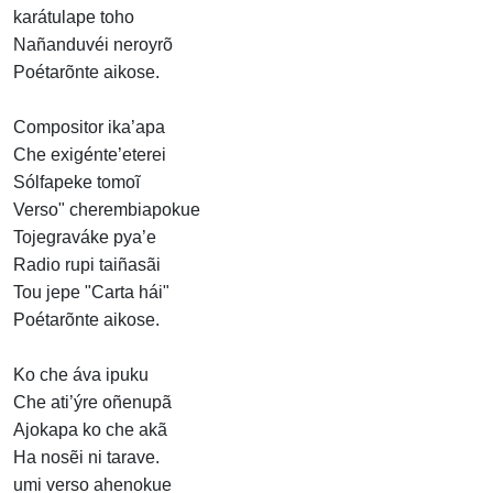
karátulape toho
Nañanduvéi neroyrõ
Poétarõnte aikose.
Compositor ika’apa
Che exigénte’eterei
Sólfapeke tomoĩ
Verso" cherembiapokue
Tojegraváke pya’e
Radio rupi taiñasãi
Tou jepe "Carta hái"
Poétarõnte aikose.
Ko che áva ipuku
Che ati’ýre oñenupã
Ajokapa ko che akã
Ha nosẽi ni tarave.
umi verso ahenokue