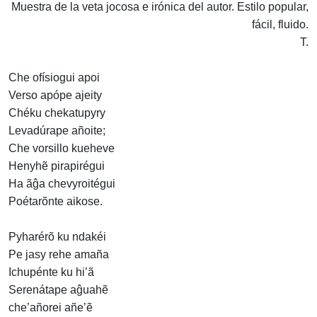
Muestra de la veta jocosa e irónica del autor. Estilo popular,
fácil, fluido.
T.
Che ofísiogui apoi
Verso apópe ajeity
Chéku chekatupyry
Levadúrape añoite;
Che vorsillo kueheve
Henyhẽ pirapirégui
Ha ãĝa chevyroitégui
Poétarõnte aikose.
Pyharérõ ku ndakéi
Pe jasy rehe amaña
Ichupénte ku hi’ã
Serenátape aĝuahẽ
che’añorei añe’ẽ