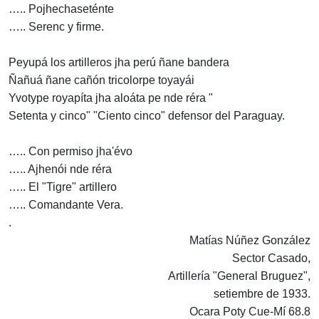
….. Pojhechaseténte
….. Serenc y firme.
Peyupá los artilleros jha perú ñane bandera
Ñañuá ñane cañón tricolorpe toyayái
Yvotype royapíta jha aloáta pe nde réra "
Setenta y cinco" "Ciento cinco" defensor del Paraguay.
….. Con permiso jha'évo
….. Ajhenói nde réra
….. El "Tigre" artillero
….. Comandante Vera.
.
Matías Núñez González
Sector Casado,
Artillería "General Bruguez",
setiembre de 1933.
Ocara Poty Cue-Mí 68.8