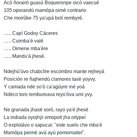
Acó ñorairö guasú Boqueronpe oicó vaecué
105 oporandú mamópa oimé contrario
Che moirûke 75 ya'upá bolí rembyré.
….. Capí Godoy Cáceres
….. Cuimba'é valé
….. Oimene mba'ére
….. Mandu'á jhesé.
Ndejhú'úvo chabclíre escombro mante rejheyá
Posición re ñajhendú clamores tasë yoyvy.
Y camada nde so'ó ca'agúyre iné yoá
Ndéco toro rembureava reyo'óva umi yvy.
Ne granada jhasë soró, rayo ya'é jhesé
La indiada oyojhýi omopotï jha oitypeí
O explotávo o sapucai: "este suelo che mba'é
Mamópa peimé avá ayú pomomaiteí".