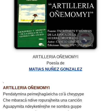
ARTILLERIA OÑEMOMYI
Poesía de
MATIAS NUÑEZ GONZALEZ
.
ARTILLERIA OÑEMOMYI
Pendatymina peimejhagüeicha co'á cheypype
Che mbaracá ndive ropurajheita una canción
Aguapymita ndeyketérejhe ne sombra guype