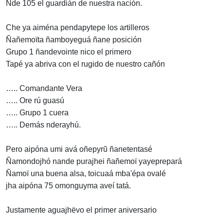
Nde 105 el guardián de nuestra nación.
Che ya aiména pendapytepe los artilleros
Ñañemoïta ñamboyeguá ñane posición
Grupo 1 ñandevointe nico el primero
Tapé ya abriva con el rugido de nuestro cañón
….. Comandante Vera
….. Ore rú guasú
….. Grupo 1 cuera
….. Demás nderayhú.
Pero aipóna umi avá oñepyrũ ñanetentasé
Ñamondojhó nande purajhei ñañemoï yayeprepará
Ñamoï una buena alsa, toicuaá mba'épa ovalé
jha aipóna 75 omonguyma aveí tatá.
Justamente aguajhëvo el primer aniversario