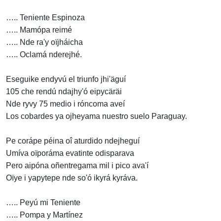
….. Teniente Espinoza
….. Mamópa reimé
….. Nde ra'y oïjháicha
….. Oclamá nderejhé.
Eseguike endyvú el triunfo jhi'äguí
105 che rendú ndajhy'ó eipycäräi
Nde ryvy 75 medio i róncoma aveí
Los cobardes ya ojheyama nuestro suelo Paraguay.
Pe corápe péina oî aturdido ndejheguí
Umíva oïporáma evatinte odisparava
Pero aipóna oñentregama mil i pico ava'í
Oïye i yapytepe nde so'ó ikyrá kyráva.
….. Peyú mi Teniente
….. Pompa y Martínez