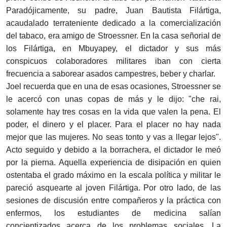
Paradójicamente, su padre, Juan Bautista Filártiga,
acaudalado terrateniente dedicado a la comercialización
del tabaco, era amigo de Stroessner. En la casa señorial de
los Filártiga, en Mbuyapey, el dictador y sus más
conspicuos colaboradores militares iban con cierta
frecuencia a saborear asados campestres, beber y charlar.
Joel recuerda que en una de esas ocasiones, Stroessner se
le acercó con unas copas de más y le dijo: "che rai,
solamente hay tres cosas en la vida que valen la pena. El
poder, el dinero y el placer. Para el placer no hay nada
mejor que las mujeres. No seas tonto y vas a llegar lejos".
Acto seguido y debido a la borrachera, el dictador le meó
por la pierna. Aquella experiencia de disipación en quien
ostentaba el grado máximo en la escala política y militar le
pareció asquearte al joven Filártiga. Por otro lado, de las
sesiones de discusión entre compañeros y la práctica con
enfermos, los estudiantes de medicina salían
concientizados acerca de los problemas sociales. La