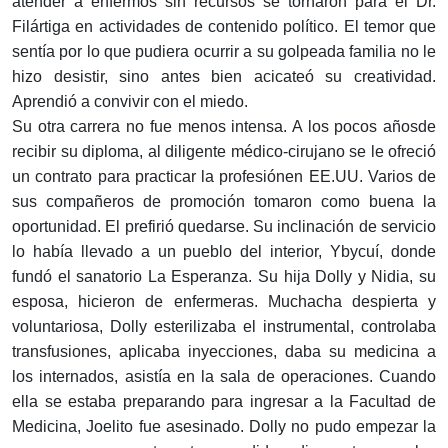
atender a enfermos sin recursos se tornaron para el Dr.
Filártiga en actividades de contenido político. El temor que
sentía por lo que pudiera ocurrir a su golpeada familia no le
hizo desistir, sino antes bien acicateó su creatividad.
Aprendió a convivir con el miedo.
Su otra carrera no fue menos intensa. A los pocos añosde
recibir su diploma, al diligente médico-cirujano se le ofreció
un contrato para practicar la profesiónen EE.UU. Varios de
sus compañeros de promoción tomaron como buena la
oportunidad. El prefirió quedarse. Su inclinación de servicio
lo había llevado a un pueblo del interior, Ybycuí, donde
fundó el sanatorio La Esperanza. Su hija Dolly y Nidia, su
esposa, hicieron de enfermeras. Muchacha despierta y
voluntariosa, Dolly esterilizaba el instrumental, controlaba
transfusiones, aplicaba inyecciones, daba su medicina a
los internados, asistía en la sala de operaciones. Cuando
ella se estaba preparando para ingresar a la Facultad de
Medicina, Joelito fue asesinado. Dolly no pudo empezar la