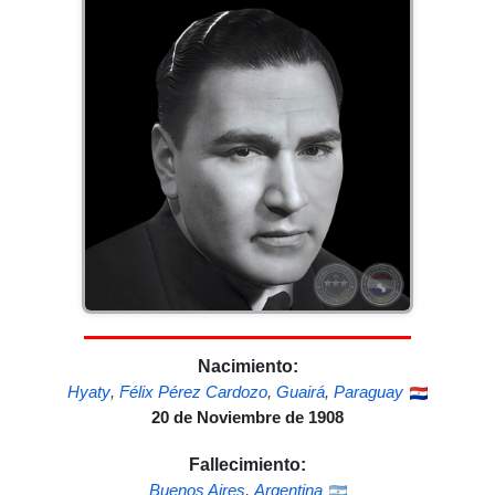
Nacimiento:
Hyaty
,
Félix Pérez Cardozo
,
Guairá
,
Paraguay
20 de Noviembre de 1908
Fallecimiento:
Buenos Aires
,
Argentina