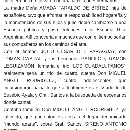
Julio era único hijo varón de una familia de 5 hermanos.
La madre Doña AMADA FARALDO DE BRÍTEZ, hija de
españoles, tuvo que afrontar la responsabilidad hogareña y
la manutención de sus hijos y julio debió cambiarse a una
Escuela pública y pasó entonces a la Escuela Rca.
Argentina. Allí conocería a muchos que con el tiempo serían
sus compañeros en los caminos del arte.
Con el tiempo, JULIO CÉSAR DEL PARAGUAY, con
TOMÁS CABRAL y los hermanos PÁNFILO y RAMÓN
LEGUIZAMÓN, formaría el trío “LOS GUADALUPANOS”,
realmente sería un trío de cuatro, cuenta Don MIGUEL
ÁNGEL RODRÍGUEZ, cuatro adolescentes que
incursionaron hacia lo que actualmente es el Viaducto de
Eusebio Ayala y Gral. Santos a la búsqueda de escenarios
donde cantar.
Contaba también Don MIGUEL ÁNGEL RODRÍGUEZ, ya
fallecido, que por entonces cerca del lugar denominado
"mundo aparte", sobre Gral. Santos, SIRENO ANTONIO