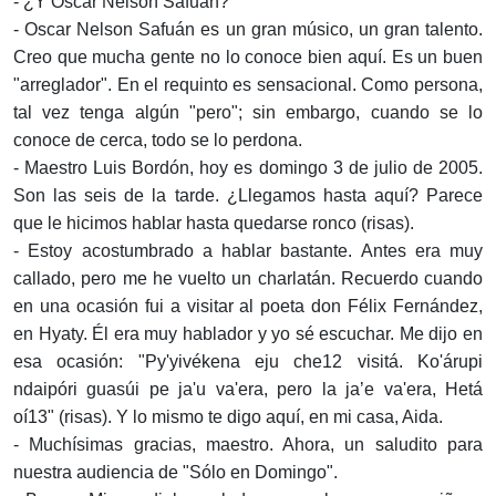
- ¿Y Oscar Nelson Safuán?
- Oscar Nelson Safuán es un gran músico, un gran talento.
Creo que mucha gente no lo conoce bien aquí. Es un buen
"arreglador". En el requinto es sensacional. Como persona,
tal vez tenga algún "pero"; sin embargo, cuando se lo
conoce de cerca, todo se lo perdona.
- Maestro Luis Bordón, hoy es domingo 3 de julio de 2005.
Son las seis de la tarde. ¿Llegamos hasta aquí? Parece
que le hicimos hablar hasta quedarse ronco (risas).
- Estoy acostumbrado a hablar bastante. Antes era muy
callado, pero me he vuelto un charlatán. Recuerdo cuando
en una ocasión fui a visitar al poeta don Félix Fernández,
en Hyaty. Él era muy hablador y yo sé escuchar. Me dijo en
esa ocasión: "Py'yivékena eju che12 visitá. Ko'árupi
ndaipóri guasúi pe ja'u va'era, pero la ja’e va'era, Hetá
oí13" (risas). Y lo mismo te digo aquí, en mi casa, Aida.
- Muchísimas gracias, maestro. Ahora, un saludito para
nuestra audiencia de "Sólo en Domingo".