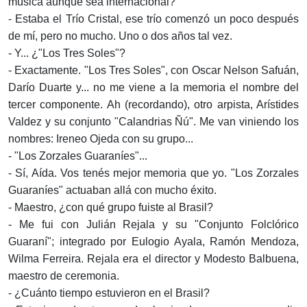
música aunque sea internacional?
- Estaba el Trío Cristal, ese trío comenzó un poco después
de mí, pero no mucho. Uno o dos años tal vez.
- Y... ¿"Los Tres Soles"?
- Exactamente. "Los Tres Soles", con Oscar Nelson Safuán,
Darío Duarte y... no me viene a la memoria el nombre del
tercer componente. Ah (recordando), otro arpista, Arístides
Valdez y su conjunto "Calandrias Ñú". Me van viniendo los
nombres: Ireneo Ojeda con su grupo...
- "Los Zorzales Guaraníes"...
- Sí, Aída. Vos tenés mejor memoria que yo. "Los Zorzales
Guaraníes" actuaban allá con mucho éxito.
- Maestro, ¿con qué grupo fuiste al Brasil?
- Me fui con Julián Rejala y su "Conjunto Folclórico
Guaraní"; integrado por Eulogio Ayala, Ramón Mendoza,
Wilma Ferreira. Rejala era el director y Modesto Balbuena,
maestro de ceremonia.
- ¿Cuánto tiempo estuvieron en el Brasil?