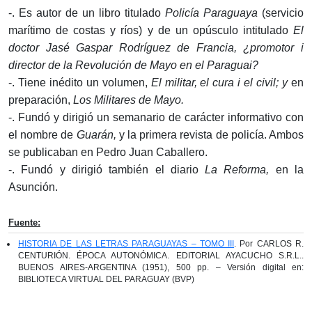
-. Es autor de un libro titulado
Policía Paraguaya
(servicio
marítimo de costas y ríos) y de un opúsculo intitulado
El
doctor Jasé Gaspar Rodríguez de Francia, ¿promotor i
director de la Revolución de Mayo en el Paraguai?
-. Tiene inédito un volumen,
El militar, el cura i el civil; y
en
preparación,
Los Militares de Mayo.
-. Fundó y dirigió un semanario de carácter informativo con
el nombre de
Guarán,
y la primera revista de policía. Ambos
se publicaban en Pedro Juan Caballero.
-. Fundó y dirigió también el diario
La Reforma,
en la
Asunción.
Fuente:
HISTORIA DE LAS LETRAS PARAGUAYAS – TOMO III
. Por CARLOS R.
CENTURIÓN. ÉPOCA AUTONÓMICA. EDITORIAL AYACUCHO S.R.L..
BUENOS AIRES-ARGENTINA (1951), 500 pp. – Versión digital en:
BIBLIOTECA VIRTUAL DEL PARAGUAY (BVP)