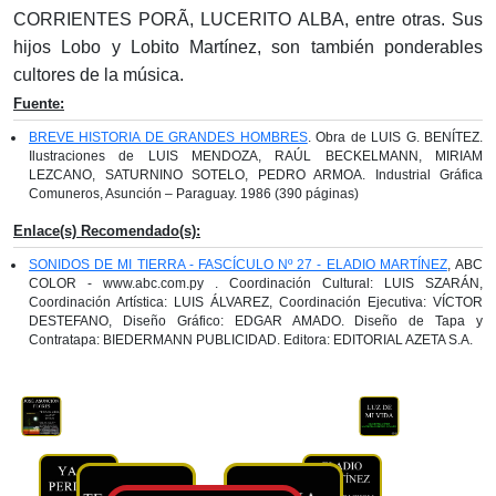
CORRIENTES PORÃ, LUCERITO ALBA, entre otras. Sus
hijos Lobo y Lobito Martínez, son también ponderables
cultores de la música.
Fuente:
BREVE HISTORIA DE GRANDES HOMBRES
. Obra de LUIS G. BENÍTEZ.
Ilustraciones de LUIS MENDOZA, RAÚL BECKELMANN, MIRIAM
LEZCANO, SATURNINO SOTELO, PEDRO ARMOA. Industrial Gráfica
Comuneros, Asunción – Paraguay. 1986 (390 páginas)
Enlace(s) Recomendado(s):
SONIDOS DE MI TIERRA - FASCÍCULO Nº 27 - ELADIO MARTÍNEZ
, ABC
COLOR - www.abc.com.py . Coordinación Cultural: LUIS SZARÁN,
Coordinación Artística: LUIS ÁLVAREZ, Coordinación Ejecutiva: VÍCTOR
DESTEFANO, Diseño Gráfico: EDGAR AMADO. Diseño de Tapa y
Contratapa: BIEDERMANN PUBLICIDAD. Editora: EDITORIAL AZETA S.A.