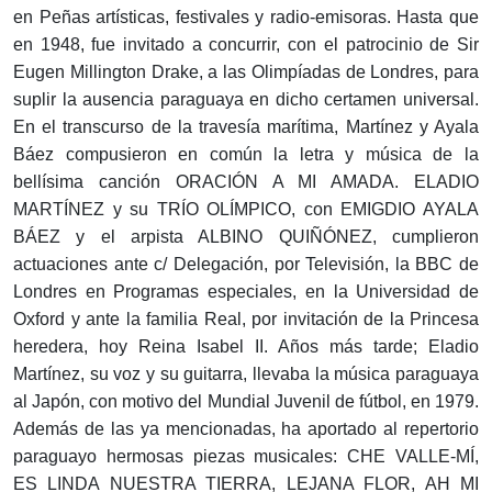
en Peñas artísticas, festivales y radio-emisoras. Hasta que
en 1948, fue invitado a concurrir, con el patrocinio de Sir
Eugen Millington Drake, a las Olimpíadas de Londres, para
suplir la ausencia paraguaya en dicho certamen universal.
En el transcurso de la travesía marítima, Martínez y Ayala
Báez compusieron en común la letra y música de la
bellísima canción ORACIÓN A MI AMADA. ELADIO
MARTÍNEZ y su TRÍO OLÍMPICO, con EMIGDIO AYALA
BÁEZ y el arpista ALBINO QUIÑÓNEZ, cumplieron
actuaciones ante c/ Delegación, por Televisión, la BBC de
Londres en Programas especiales, en la Universidad de
Oxford y ante la familia Real, por invitación de la Princesa
heredera, hoy Reina Isabel II. Años más tarde; Eladio
Martínez, su voz y su guitarra, llevaba la música paraguaya
al Japón, con motivo del Mundial Juvenil de fútbol, en 1979.
Además de las ya mencionadas, ha aportado al repertorio
paraguayo hermosas piezas musicales: CHE VALLE-MÍ,
ES LINDA NUESTRA TIERRA, LEJANA FLOR, AH MI