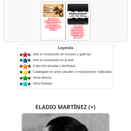
MÚSICA
PARAGUAYA -
POLKAS y
IDIOMA
GUARANIAS
GUARANÍ -
(PARA
POESÍAS -
MÚSICAS -
ESTUD
Leyenda
Solo en exposición en museos y galerías
Solo en exposición en la web
Colección privada o del Artista
Catalogado en artes visuales o exposiciones realizadas
Venta directa
Obra Robada
ELADIO MARTÍNEZ (+)