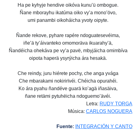
Ha pe kyhyje hendive oikóva kunu’ü ombogue.
Ñane mborayhu ikatúma oiko vy’a mono’övo,
umi panambi oikoháicha yvoty oipyte.
Ñande rekove, pyhare rapére ndoguatesevéima,
iñe’ä ty’áivanteko omomoräva ikuarahy’ä,
Ñandéicha ohekáva pe vy’a pavë, mbyjáicha omimbíva
oipota haperä ysyrýicha ára hesakä.
Che reindy, juru hiérete pochy, che anga yvága
Che mbarakami nokirirïvéi. Chéicha opurahéi.
Ko ára pyahu ñandéve guarä ko’agä iñasäiva,
ñane retämi pytuhëicha ndoguemo’ävéi.
Letra:
RUDY TORGA
Música:
CARLOS NOGUERA
Fuente:
INTEGRACIÓN Y CANTO