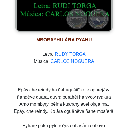
MBORAYHU ÁRA PYAHU
Letra:
RUDY TORGA
Música:
CARLOS NOGUERA
Epáy che reindy ha ñahuguäitï ko’e ogurejáva
ñandéve guarä, guyra purahéi ha yvoty ryakuä
Amo mombyry, péina kuarahy avei ojajáima.
Epáy, che reindy. Ko ára oguähëva ñane mba’erä.
Pyhare puku pytu ro’ysä ohasáma ohóvo.