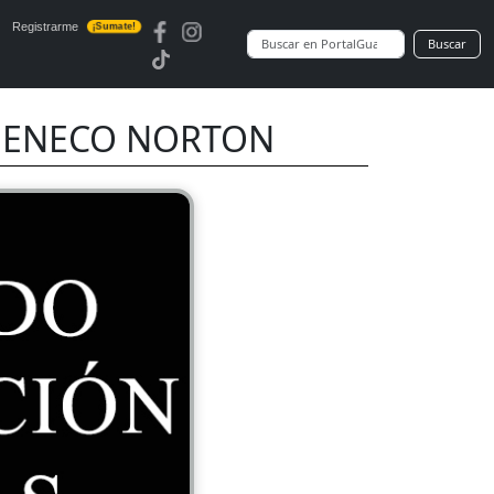
Registrarme
¡Sumate!
Buscar
 NENECO NORTON