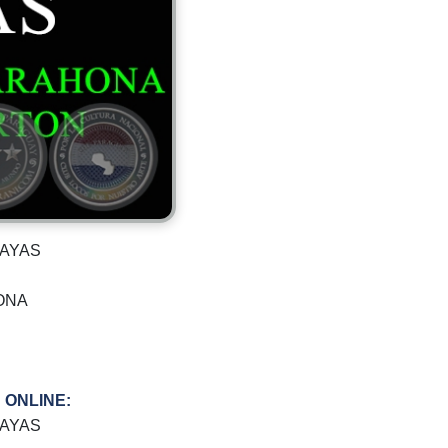
VAYAS
ONA
 ONLINE:
VAYAS