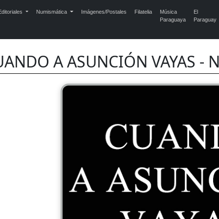
ditoriales
Numismática
Imágenes/Postales
Filatelia
Música
El
Paraguaya
Paraguay
UANDO A ASUNCIÓN VAYAS -