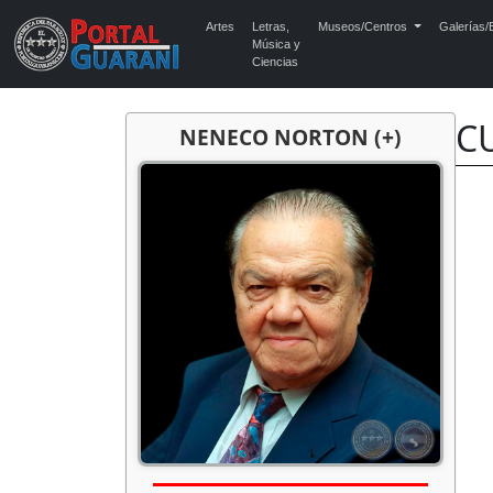
Artes
Letras,
Museos/Centros
Galerías/E
Música y
Ciencias
C
NENECO NORTON (+)