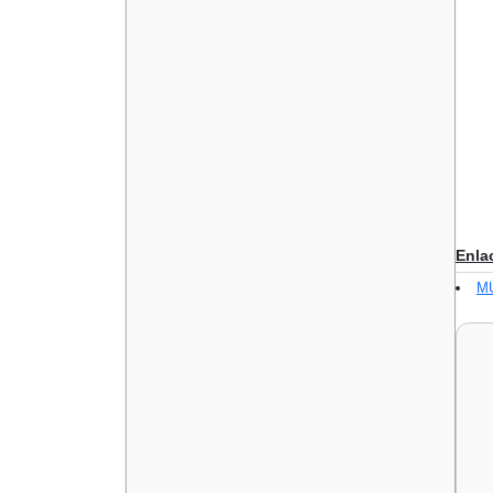
Enla
M