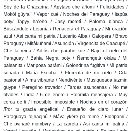
Soy de la Chacarina / Apytávo che añomi / Felicidades /
Mokôi güyra'í / Vapor cué / Noches del Paraguay / Itapúa
poty/ Tapyy ha’eño / Jasy morotî / Paloma blanca /
Buscándote / Lejanía / Renacerá el Paraguay / Mi oración
azul / Así canta mi patria / Lucerito Alba / Galopera / Bravo
Paraguay / Mitâkuñami / Asunción / Virgencita de Caacupé /
Che la reina / Adiós che parahe kue / Bajo el cielo del
Paraguay / Bahía Negra poty / Ñemongetá okára / Mi
paisanita / Mariposa parâmi / Golondrina fugitiva / Mi patria
soñada / María Escobar / Florecita de mi cielo / Oda
pasional / Alma vibrante / Nendivénte / Musiqueada jazmín
guype / Peregrino trovador / Tardes asuncenas / No me
olvides / India / 6 de enero / Palomita mensajera / Muy
cerca de ti / Imposible, imposible / Noches en el corazón
/Por tu gracia angelical / Ensueño de claro lunar /
Paraguaya rojhacjhú / Máva ykére pa reimẽ / Floripamí /
Che pyjharé mombyry / La carreta / Así canta mi patria /