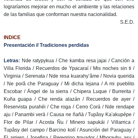
lograríamos mejorar en mucho el ambiente y las relaciones
de las familias que conforman nuestra nacionalidad.
S.E.D.
INDICE
Presentación // Tradiciones perdidas
Letras:
Nde ratypykua / Che kamba resa jajai / Canción a
Villa Florida / Recuerdos de Ypacaraí / Mis noches sin ti /
Virginia / Serenata / Nde resa kuarahy’âme / Novia querida
/ Ne porâ che Paraguay / Mi dicha lejana / A mi pueblito
Escobar / Ángel de la sierra / Chipera Luque / Burrerita /
Kuña guapa / Che renda alazán / Recuerdos de ayer /
Reservista purahéi / Che roga / Cerro Corá / Nde rendape
aju / Panambi verá / Causa ne ñañá / Tupâsy Ka'akupépe /
Flor de Pilar / Acosta Ñu / Minero sapukái / Villarrica /
Tupâsy del campo / Barcino kolí / Asunción del Paraguay /
El arriero / Josefina / Peregrino trovador / Mborayhu asy /