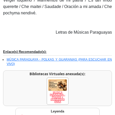
Vergel luqueño / Marineritos de mi patria / Es tan lindo
quererte / Che maitei / Saudade / Oración a mi amada / Che
pochyma nendivé.
Letras de Músicas Paraguayas
Enlace(s) Recomendado(s):
MÚSICA PARAGUAYA - POLKAS Y GUARANIAS (PARA ESCUCHAR EN
VIVO)
Bibliotecas Virtuales anexada(s):
MÚSICA
PARAGUAYA -
POLKAS y
GUARANIAS
(PARA
Leyenda