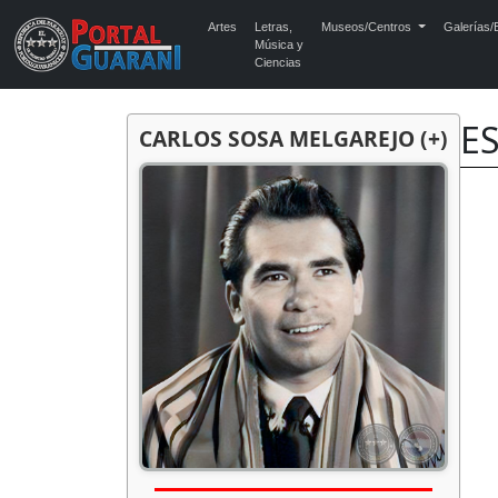
Artes
Letras,
Museos/Centros
Galerías/E
Música y
Ciencias
E
CARLOS SOSA MELGAREJO (+)