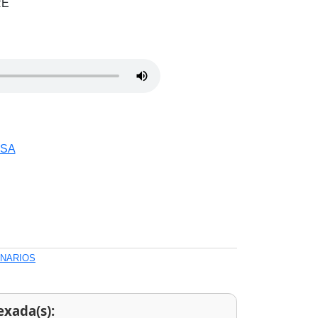
RE
OSA
ONARIOS
exada(s):