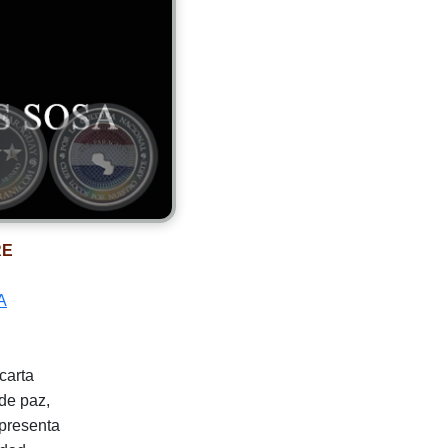
RE
A
 carta
 de paz,
epresenta