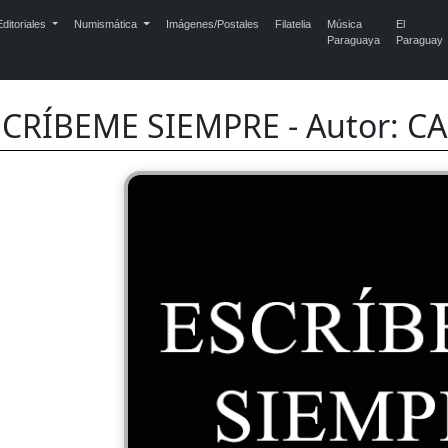
ditoriales
Numismática
Imágenes/Postales
Filatelia
Música
El
Paraguaya
Paraguay
SCRÍBEME SIEMPRE - Autor: C