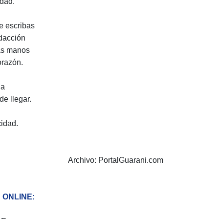
edad.
e escribas
edacción
cas manos
orazón.
da
de llegar.
cidad.
Archivo: PortalGuarani.com
 ONLINE: