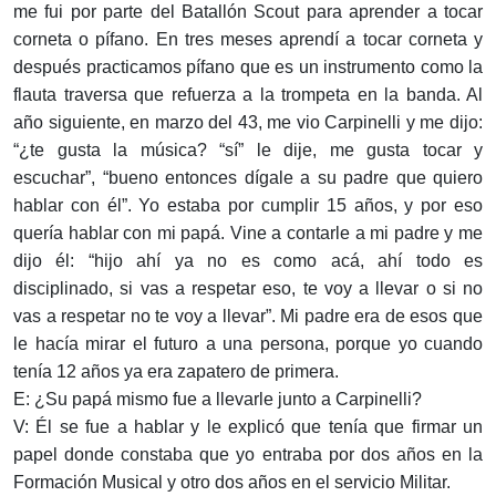
me fui por parte del Batallón Scout para aprender a tocar
corneta o pífano. En tres meses aprendí a tocar corneta y
después practicamos pífano que es un instrumento como la
flauta traversa que refuerza a la trompeta en la banda. Al
año siguiente, en marzo del 43, me vio Carpinelli y me dijo:
“¿te gusta la música? “sí” le dije, me gusta tocar y
escuchar”, “bueno entonces dígale a su padre que quiero
hablar con él”. Yo estaba por cumplir 15 años, y por eso
quería hablar con mi papá. Vine a contarle a mi padre y me
dijo él: “hijo ahí ya no es como acá, ahí todo es
disciplinado, si vas a respetar eso, te voy a llevar o si no
vas a respetar no te voy a llevar”. Mi padre era de esos que
le hacía mirar el futuro a una persona, porque yo cuando
tenía 12 años ya era zapatero de primera.
E: ¿Su papá mismo fue a llevarle junto a Carpinelli?
V: Él se fue a hablar y le explicó que tenía que firmar un
papel donde constaba que yo entraba por dos años en la
Formación Musical y otro dos años en el servicio Militar.