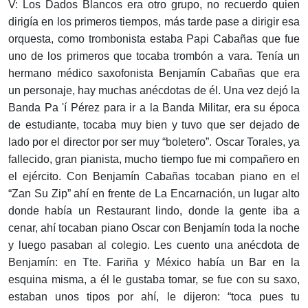
V: Los Dados Blancos era otro grupo, no recuerdo quien
dirigía en los primeros tiempos, más tarde pase a dirigir esa
orquesta, como trombonista estaba Papi Cabañas que fue
uno de los primeros que tocaba trombón a vara. Tenía un
hermano médico saxofonista Benjamín Cabañas que era
un personaje, hay muchas anécdotas de él. Una vez dejó la
Banda Pa 'í Pérez para ir a la Banda Militar, era su época
de estudiante, tocaba muy bien y tuvo que ser dejado de
lado por el director por ser muy “boletero”. Oscar Torales, ya
fallecido, gran pianista, mucho tiempo fue mi compañero en
el ejército. Con Benjamín Cabañas tocaban piano en el
“Zan Su Zip” ahí en frente de La Encarnación, un lugar alto
donde había un Restaurant lindo, donde la gente iba a
cenar, ahí tocaban piano Oscar con Benjamín toda la noche
y luego pasaban al colegio. Les cuento una anécdota de
Benjamín: en Tte. Fariña y México había un Bar en la
esquina misma, a él le gustaba tomar, se fue con su saxo,
estaban unos tipos por ahí, le dijeron: “toca pues tu