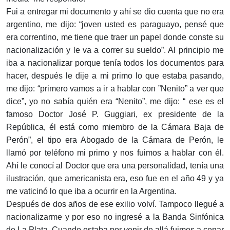
Fui a entregar mi documento y ahí se dio cuenta que no era
argentino, me dijo: “joven usted es paraguayo, pensé que
era correntino, me tiene que traer un papel donde conste su
nacionalización y le va a correr su sueldo”. Al principio me
iba a nacionalizar porque tenía todos los documentos para
hacer, después le dije a mi primo lo que estaba pasando,
me dijo: “primero vamos a ir a hablar con ”Nenito” a ver que
dice”, yo no sabía quién era “Nenito”, me dijo: “ ese es el
famoso Doctor José P. Guggiari, ex presidente de la
República, él está como miembro de la Cámara Baja de
Perón”, el tipo era Abogado de la Cámara de Perón, le
llamó por teléfono mi primo y nos fuimos a hablar con él.
Ahí le conocí al Doctor que era una personalidad, tenía una
ilustración, que americanista era, eso fue en el año 49 y ya
me vaticinó lo que iba a ocurrir en la Argentina.
Después de dos años de ese exilio volví. Tampoco llegué a
nacionalizarme y por eso no ingresé a la Banda Sinfónica
de La Plata. Cuando estaba por venir de allá fuimos a cenar