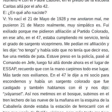
Número 4 con el Padre Laborel, en el predio de la escuela
Caritas allá por el año 42.
E: ¿En qué año naciste?
V: Yo nací el 21 de Mayo de 1928 y me anotaron mal, me
pusieron 21 de Marzo realmente, muy simpático es. Fui
exiliado porque me pidieron afiliación al Partido Colorado,
en ese año, en el 47, estaba cumpliendo mi servicio, tenía
el grado de sargento viceprimero. Me pedían mi afiliación y
les dije: “no tengo” y había sido que no tenía que decir eso,
fue una metida de pata. Estuve preso en la policía, pasé al
Comando en Jefe, luego fui allá donde ahora es el lugar de
ESSAP, recuerdo que con la mano carpimos todo ese lugar.
Más tarde nos exiliamos. En el 47 le dije a mi socio para
escondernos y había un sargento colorado que fue
castigado y también hablamos con él y nos dijo:
“¡váyanse!”. Así nos metimos en el bosque, subimos en el
tren lechero de las nueve de la mañana en la esquina de la
Caballería donde estaba la estación de ferrocarril con el