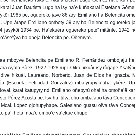
 karai Juan Bautista Lugo ha isy ha’e kuñakarai Estefana Gó
sykõi 1985 pe, oguereko jave 86 ary. Emiliano ha Belencita om
. Upe àrape Emiliano omboty 39 ary ha Belencita oguereko 
4 jasykõi 1934 pe. Ha’ekuèra oguereko peteĩ mitãnte. 1942 
o’ãse’ŷva ha oheja Belencita pe. Oñemyrõ.
aa mboyve Belencita pe Emiliano R. Fernández ombojaju he
ara Ayala Bàez. 1922-1928 rupi. Oiko hikuài isy rògape Ysatý
dive hikuài. Laureano, Norberto, Juan de Dios ha Ignacia
ĝa (Escuela Felicidad Gonzàlez) mba’yrupytu’uha ykère. U
oval, karai katupyry ndi Emiliano oñepyrũ ohai ha omoñe’ẽ kara
sto Pérez Acosta pe. Isy ha itùva oho omba’apo tàva Concepci
 Mcal. López ojohupyhàpe. Salesiano guasu oĩva tàva Concep
Ko pa’i heta mba’e ombo’e va’ekue chupe.