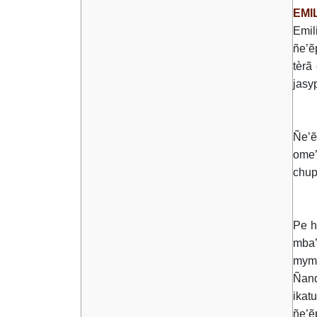
EMI
Emil
ñe’ẽ
tèrã
jasy
Ñe’ẽ
ome’
chup
Pe h
mba’
mymb
Ñand
ikat
ñe’