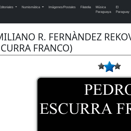
ditoriales
Numismática
Imágenes/Postales
Filatelia
Música
El
Paraguaya
Paraguay
MILIANO R. FERNÀNDEZ REKOV
SCURRA FRANCO)