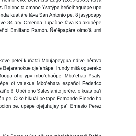
mez. Belencita omano Ysatýpe heñoihaguèpe upe
enda kuatiàre tàva San Antonio pe, 8 jasypoapy
jave 34 ary. Omenda Tupãòpe tàva Ka’akupèpe
heñòi Emiliano Ramòn. Ñe’ẽpapàra oimo’ã umi
kove peteĩ kuñataĩ Mbujapeygua ndive hèrava
pe Bejaranokue oje’ehàpe. Irundy mitã oguereko
. Moõpa oho ypy mbo’ehaòpe. Mbo’ehao Ysaty,
pèpe oĩ va’ekue Mbo’ehàra español Federico
iñe’ẽ. Upèi oho Salesianito jerère, oikuaa pa’i
ón pe. Oiko hikuài pe tape Fernando Pinedo ha
ciòn pe. upèpe ojejuhujey pa’i Ernesto Perez