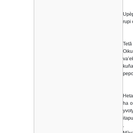
Upèp
rupi
Tetã
Oiku
va’e
kuña
pepo
Heta
ha o
yvot
itap
.
Màva