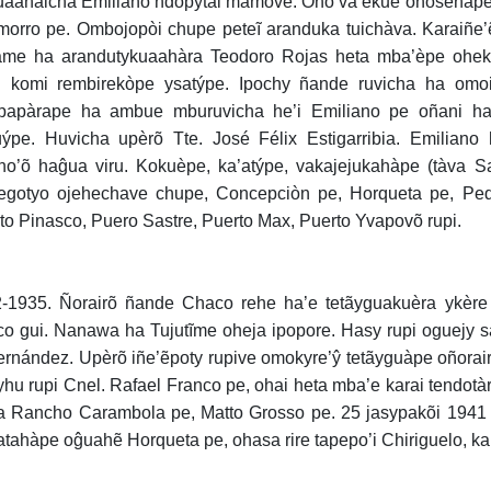
uaahàicha Emiliano ndopytài mamove. Oho va’ekue ohosehàpe
orro pe. Ombojopòi chupe peteĩ aranduka tuichàva. Karaiñe’
me ha arandutykuaahàra Teodoro Rojas heta mba’èpe ohek
i komi rembirekòpe ysatýpe. Ipochy ñande ruvicha ha omo
papàrape ha ambue mburuvicha he’i Emiliano pe oñani h
ýpe. Huvicha upèrõ Tte. José Félix Estigarribia. Emilian
o’õ haĝua viru. Kokuèpe, ka’atýpe, vakajejukahàpe (tàva 
egotyo ojehechave chupe, Concepciòn pe, Horqueta pe, Ped
to Pinasco, Puero Sastre, Puerto Max, Puerto Yvapovõ rupi.
-1935. Ñorairõ ñande Chaco rehe ha’e tetãyguakuèra ykère
o gui. Nanawa ha Tujutĩme oheja ipopore. Hasy rupi oguejy 
ernández. Upèrõ iñe’ẽpoty rupive omokyre’ŷ tetãyguàpe oñora
hu rupi Cnel. Rafael Franco pe, ohai heta mba’e karai tendotà
a Rancho Carambola pe, Matto Grosso pe. 25 jasypakõi 1941 
tahàpe oĝuahẽ Horqueta pe, ohasa rire tapepo’i Chiriguelo, ka