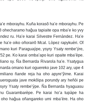
ha’e mborayhu. Kuña korasõ ha’e mborayhu. Pe
 ohecharamo haĝua tapiaite opa mba’e ko yvy
ndez ru. Ha’e karai Silvestre Fernàndez. Ha’e
e ha’e oiko oñorairõ Mcal. Lòpez rapykuèri. Oĩ
mano kuri Paraguaýpe, ysyry Ysaty rembe’ýre,
52 pe. Ko karai omba’apo kuri opaite mba’èpe.
iano sy. Ña Bernarda Rivarola ha’e. Ysatygua
rnarda omano kuri oguereko jave 102 ary, upe 4
iliano ñande reja ha oho apyre’ŷime. Karai
gueroguata jave mokõipa porundy ary heñòi pe
 Ysyry Ysaty rembe’ýpe. Ña Bernarda hyaguasu
unu Guarambarèpe. Pe karai ho’a tupàpe ha
pe oho haĝua oñangareko umi mba’ère. Ha oho