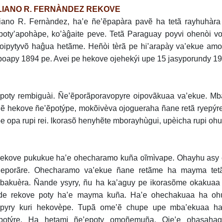
LIANO R. FERNÀNDEZ REKOVE
iano R. Fernàndez, ha’e ñe’ẽpapàra pavẽ ha tetã rayhuhàra 
poty’apohàpe, ko’àĝaite peve. Tetã Paraguay poyvi ohenòi v
 oipytyvõ haĝua hetãme. Heñòi tèrã pe hi’arapày va’ekue am
poapy 1894 pe. Avei pe hekove ojehekýi upe 15 jasyporundy 19
poty rembiguài. Ñe’ẽporãporavopyre oipovãkuaa va’ekue. Mba
ẽ hekove ñe’ẽpotýpe, mokõivèva ojogueraha ñane retã ryepýre
e opa rupi rei. Ikorasõ henyhẽte mborayhùgui, upèicha rupi 
ekove pukukue ha’e ohecharamo kuña oĩmìvape. Ohayhu asy
eporãre. Ohecharamo va’ekue ñane retãme ha mayma tet
akuèra. Ñande ysyry, ñu ha ka’aguy pe ikorasõme okakuaa h
e rekove poty ha’e mayma kuña. Ha’e ohechakuaa ha ohu
upyry kuri hekovèpe. Tupã ome’ẽ chupe upe mba’ekuaa h
ẽpotýre. Ha hetami ñe’epoty omoñemuña. Oje’e ohasaha