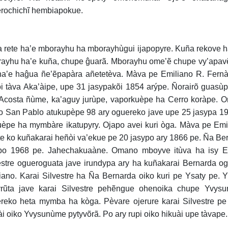
rochichĩ hembiapokue.
 rete ha’e mborayhu ha mborayhùgui ijapopyre. Kuña rekove 
ayhu ha’e kuña, chupe ĝuarã. Mborayhu ome’ẽ chupe vy’apavẽ
 ha’e haĝua ñe’ẽpapàra añetetèva. Màva pe Emiliano R. Fernà
i tàva Aka’àipe, upe 31 jasypakõi 1854 arýpe. Ñorairõ guasùp
 Acosta ñùme, ka’aguy jurùpe, vaporkuèpe ha Cerro koràpe. O
o San Pablo atukupèpe 98 ary oguereko jave upe 25 jasypa 19
èpe ha mymbàre ikatupyry. Ojapo avei kuri òga. Màva pe Emil
te ko kuñakarai heñòi va’ekue pe 20 jasypo ary 1866 pe. Ña Be
po 1968 pe. Jahechakuaàne. Omano mboyve itùva ha isy Em
estre ogueroguata jave irundypa ary ha kuñakarai Bernarda o
iano. Karai Silvestre ha Ña Bernarda oiko kuri pe Ysaty pe.
rũta jave karai Silvestre pehẽngue ohenoika chupe Yvys
reko heta mymba ha kòga. Pèvare ojerure karai Silvestre 
ài oiko Yvysunùme pytyvõrã. Po ary rupi oiko hikuài upe tàvape.