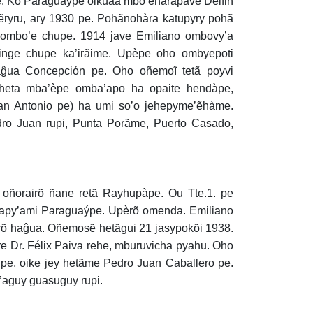
. Ko Paraguaýpe oikuaa mbo’ehàrapavẽ Delfin
ẽryru, ary 1930 pe. Pohãnohàra katupyry pohã
ombo’e chupe. 1914 jave Emiliano ombovy’a
inge chupe ka’irãime. Upèpe oho ombyepoti
aĝua Concepción pe. Oho oñemoĩ tetã poyvi
o heta mba’èpe omba’apo ha opaite hendàpe,
San Antonio pe) ha umi so’o jehepyme’ẽhàme.
ro Juan rupi, Punta Porãme, Puerto Casado,
 oñorairõ ñane retã Rayhupàpe. Ou Tte.1. pe
sapy’ami Paraguaýpe. Upèrõ omenda. Emiliano
irõ haĝua. Oñemosẽ hetãgui 21 jasypokõi 1938.
re Dr. Félix Paiva rehe, mburuvicha pyahu. Oho
pe, oike jey hetãme Pedro Juan Caballero pe.
’aguy guasuguy rupi.