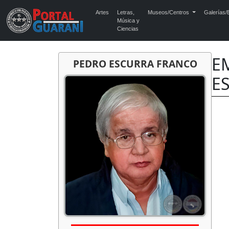
Artes
Letras,
Museos/Centros
Galerías/E
Música y
Ciencias
E
PEDRO ESCURRA FRANCO
E