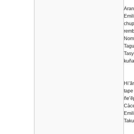
Aran
Emil
chup
remb
Noma
Tagu
Tasy
kuña
Hi’ã
tape
ñe’ẽ
Càce
Emil
Taku