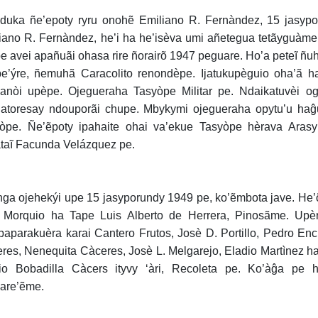
duka ñe’epoty ryru onohẽ Emiliano R. Fernàndez, 15 jasyp
iano R. Fernàndez, he’i ha he’isèva umi añetegua tetãyguàm
e avei apañuãi ohasa rire ñorairõ 1947 peguare. Ho’a peteĩ ñ
e’ýre, ñemuhã Caracolito renondèpe. Ijatukupèguio oha’ã ha
nòi upèpe. Ojegueraha Tasyòpe Militar pe. Ndaikatuvèi ogu
atoresay ndouporãi chupe. Mbykymi ojegueraha opytu’u haĝ
òpe. Ñe’ẽpoty ipahaite ohai va’ekue Tasyòpe hèrava Aras
taĩ Facunda Velázquez pe.
nga ojehekýi upe 15 jasyporundy 1949 pe, ko’ẽmbota jave. He
 Morquio ha Tape Luis Alberto de Herrera, Pinosãme. Upèrõ 
paparakuèra karai Cantero Frutos, Josè D. Portillo, Pedro En
res, Nenequita Càceres, Josè L. Melgarejo, Eladio Martìnez 
io Bobadilla Càcers ityvy ‘àri, Recoleta pe. Ko’àĝa p
are’ẽme.