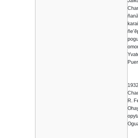
Jaik
Cham
ñanà
kara
ñe’ẽ
pogu
omon
Yvat
Puer
1932
Chac
R. F
Ohay
opyt
Ogua