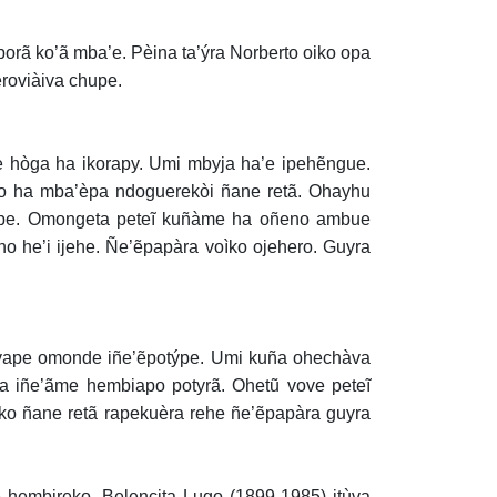
rã ko’ã mba’e. Pèina ta’ýra Norberto oiko opa
roviàiva chupe.
 pe hòga ha ikorapy. Umi mbyja ha’e ipehẽngue.
ko ha mba’èpa ndoguerekòi ñane retã. Ohayhu
vape. Omongeta peteĩ kuñàme ha oñeno ambue
no he’i ijehe. Ñe’ẽpapàra voìko ojehero. Guyra
vape omonde iñe’ẽpotýpe. Umi kuña ohechàva
a iñe’ãme hembiapo potyrã. Ohetũ vove peteĩ
ko ñane retã rapekuèra rehe ñe’ẽpapàra guyra
hembireko. Belencita Lugo (1899-1985) itùva