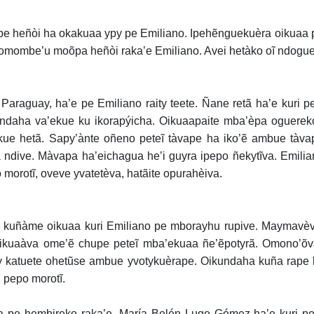
e heñòi ha okakuaa ypy pe Emiliano. Ipehẽnguekuèra oikuaa po
 omombe’u moõpa heñòi raka’e Emiliano. Avei hetàko oĩ ndogue
 Paraguay, ha’e pe Emiliano raity teete. Ñane retã ha’e kuri
ndaha va’ekue ku ikorapýicha. Oikuaapaite mba’èpa oguere
kue hetã. Sapy’ànte oñeno peteĩ tàvape ha iko’ẽ ambue tà
 ndive. Màvapa ha’eichagua he’i guyra ipepo ñekytĩva. Emilia
 morotĩ, oveve yvatetèva, hatãite opurahèiva.
 kuñàme oikuaa kuri Emiliano pe mborayhu rupive. Maymavè
ikuaàva ome’ẽ chupe peteĩ mba’ekuaa ñe’ẽpotyrã. Omono’õv
y katuete ohetũse ambue yvotykuèrape. Oikundaha kuña rape 
u pepo morotĩ.
 pe hembireko raka’e. María Belén Lugo Gómez ha’e kuri pe 