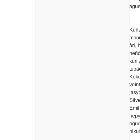
ague
Kuña
mbor
àri,
heñò
kuri
tupã
Koku
voìn
jasy
Silv
Emil
ñepy
ogue
hiku