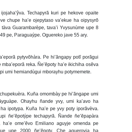
ijojaha’ŷva. Techapyrã kuri pe hekove opaite
ove chupe ha’e ojepytaso va’ekue ha oipysyrõ
o tàva Guarambarèpe, tava’i Yvysunùme upe 8
49 pe, Paraguaýpe. Oguereko jave 55 ary.
’eporã pytyvõhàra. Pe hi’ãngapy potĩ porãgui
 mba’eporã reka. Ñe’ẽpoty ha’e ikichiha osẽva
ohupi umi hemiandùgui mborayhu potymemete.
 chupekuèra. Kuña omombày pe hi’ãngape umi
ãyguàpe. Ohayhu ñande yvy, umi ka’avo ha
a ipotypa. Kuña ha’e pe yvy poty iporãvèva.
pi ñe’ẽpotýpe techapyrã. Ñande ñe’ẽpapàra
a ha’e ome’ẽvo Emiliano aguyje omenda pe
gue upe 2000 ñe’ẽpoty. Che aguerovia ha