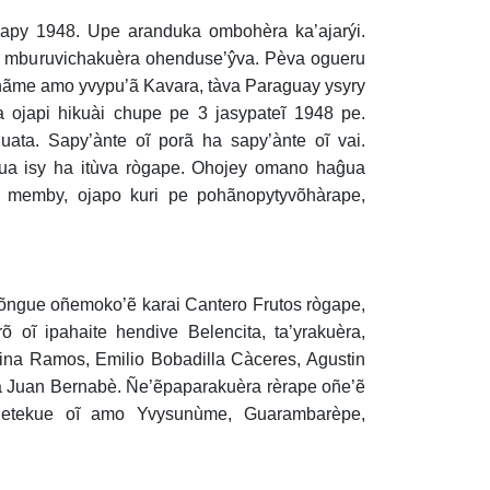
oapy 1948. Upe aranduka ombohèra ka’ajarýi.
e mburuvichakuèra ohenduse’ŷva. Pèva ogueru
uhãme amo yvypu’ã Kavara, tàva Paraguay ysyry
 ojapi hikuài chupe pe 3 jasypateĩ 1948 pe.
ata. Sapy’ànte oĩ porã ha sapy’ànte oĩ vai.
ua isy ha itùva rògape. Ohojey omano haĝua
y memby, ojapo kuri pe pohãnopytyvõhàrape,
’õngue oñemoko’ẽ karai Cantero Frutos rògape,
oĩ ipahaite hendive Belencita, ta’yrakuèra,
cina Ramos, Emilio Bobadilla Càceres, Agustin
ha Juan Bernabè. Ñe’ẽpaparakuèra rèrape oñe’ẽ
e hetekue oĩ amo Yvysunùme, Guarambarèpe,