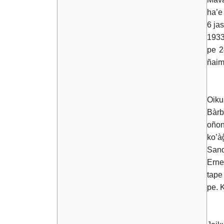
ha’e
6 ja
1933
pe 2
ñaim
Oiku
Bàrb
oñon
ko’à
Sand
Erne
tape
pe. 