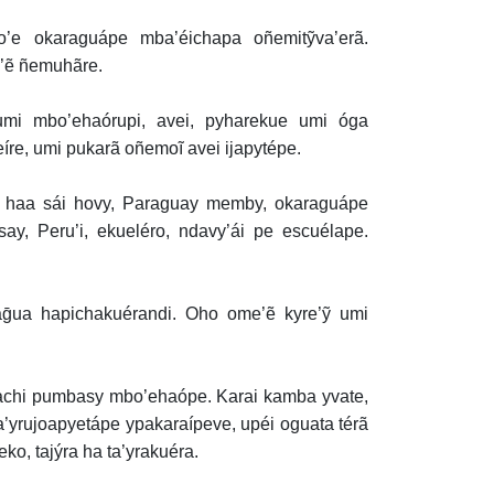
’e okaraguápe mba’éichapa oñemitỹva’erã.
e’ẽ ñemuhãre.
i mbo’ehaórupi, avei, pyharekue umi óga
re, umi pukarã oñemoĩ avei ijapytépe.
, haa sái hovy, Paraguay memby, okaraguápe
ay, Peru’i, ekueléro, ndavy’ái pe escuélape.
ḡua hapichakuérandi. Oho ome’ẽ kyre’ỹ umi
hachi pumbasy mbo’ehaópe. Karai kamba yvate,
’yrujoapyetápe ypakaraípeve, upéi oguata térã
o, tajýra ha ta’yrakuéra.