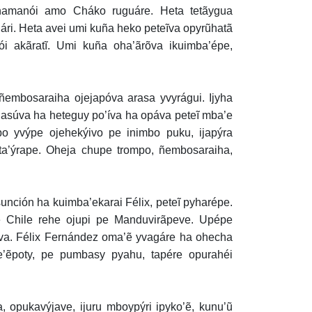
amanói amo Cháko ruguáre. Heta tetãygua
’ári. Heta avei umi kuña heko peteĩva opyrũhatã
i akãratĩ. Umi kuña oha’ãrõva ikuimba’épe,
mbosaraiha ojejapóva arasa yvyrágui. Ijyha
uasúva ha heteguy po’íva ha opáva peteĩ mba’e
o yvýpe ojehekýivo pe inimbo puku, ijapýra
ta’ýrape. Oheja chupe trompo, ñembosaraiha,
ión ha kuimba’ekarai Félix, peteĩ pyharépe.
e Chile rehe ojupi pe Manduvirãpeve. Upépe
va. Félix Fernández oma’ẽ yvagáre ha ohecha
’ẽpoty, pe pumbasy pyahu, tapére opurahéi
opukavýjave, ijuru mboypýri ipyko’ẽ, kunu’ũ