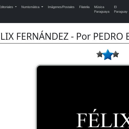
ditoriales
Numismática
Imágenes/Postales
Filatelia
Música
El
Paraguaya
Paraguay
ÉLIX FERNÁNDEZ - Por PEDRO