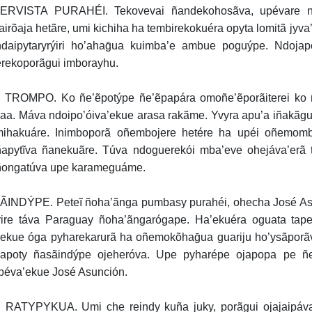
ERVISTA PURAHÉI. Tekovevai ñandekohosãva, upévare n
airõaja hetãre, umi kichiha ha tembirekokuéra opyta lomitã jyva
daipytaryrýiri ho’ahaḡua kuimba’e ambue poguýpe. Ndojapó
rekoporãgui imborayhu.
TROMPO. Ko ñe’ẽpotýpe ñe’ẽpapára omoñe’ẽporãiterei ko ñe
uaa. Máva ndoipo’óiva’ekue arasa rakãme. Yvyra apu’a iñakãg
mihakuáre. Inimboporã oñembojere hetére ha upéi oñemomb
apytĩva ñanekuãre. Túva ndoguerekói mba’eve ohejáva’erã 
ongatúva upe karameguáme.
INDÝPE. Peteĩ ñoha’ãnga pumbasy purahéi, ohecha José Asunc
ire táva Paraguay ñoha’ãngarógape. Ha’ekuéra oguata tap
’ekue óga pyharekarurã ha oñemokõhaḡua guariju ho’ysãporã
apoty ñasãindýpe ojeheróva. Upe pyharépe ojapopa pe ñe
péva’ekue José Asunción.
RATYPYKUA. Umi che reindy kuña juky, porãgui ojajaipáva, 