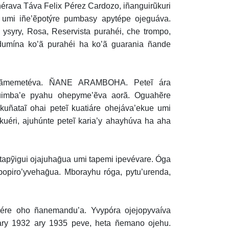
hérava Táva Felix Pérez Cardozo, iñanguirũkuri
umi iñe’ẽpotýre pumbasy apytépe ojeguáva.
ysyry, Rosa, Reservista purahéi, che trompo,
dumína ko’ã purahéi ha ko’ã guarania ñande
apyrãmemetéva. ÑANE ARAMBOHA. Peteĩ ára
kuimba’e pyahu ohepyme’ẽva aorã. Oguahẽre
ñataĩ ohai peteĩ kuatiáre ohejáva’ekue umi
kuéri, ajuhúnte peteĩ karia’y ahayhúva ha aha
apỹigui ojajuhaḡua umi tapemi ipevévare. Óga
bopiro’yvehaḡua. Mborayhu róga, pytu’urenda,
re oho ñanemandu’a. Yvypóra ojejopyvaíva
 ary 1932 ary 1935 peve, heta ñemano ojehu.