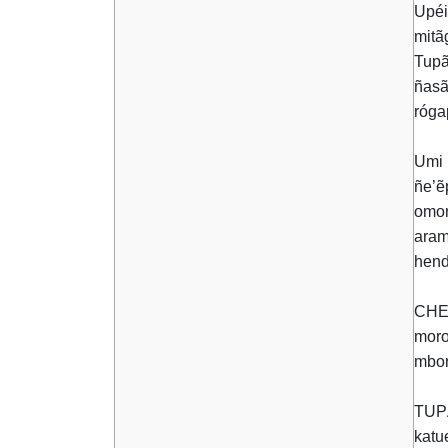
Upéi
mitã
Tupã
ñasã
róga
Umi
ñe’ẽ
omon
aram
hend
CHE 
moro
mbor
TUPÃ
katu