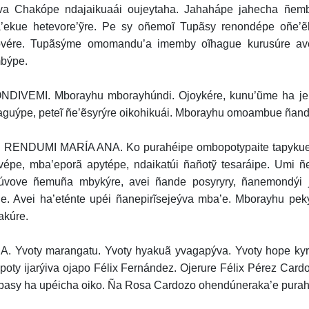
a Chakópe ndajaikuaái oujeytaha. Jahahápe jahecha ñembo
’ekue hetevore’ỹre. Pe sy oñemoĩ Tupãsy renondépe oñe’ẽ
ovére. Tupãsýme omomandu’a imemby oĩhague kurusúre av
býpe.
DIVEMI. Mborayhu mborayhúndi. Ojoykére, kunu’ũme ha jeh
aguýpe, peteĩ ñe’ẽsyrýre oikohikuái. Mborayhu omoambue ñand
RENDUMI MARÍA ANA. Ko purahéipe ombopotypaite tapykue
vépe, mba’eporã apytépe, ndaikatúi ñañotỹ tesaráipe. Umi 
úvove ñemuña mbykýre, avei ñande posyryry, ñanemondýi 
e. Avei ha’eténte upéi ñanepirĩsejeýva mba’e. Mborayhu peky
akúre.
. Yvoty marangatu. Yvoty hyakuã yvagapýva. Yvoty hope kyr
poty ijarýiva ojapo Félix Fernández. Ojerure Félix Pérez Car
asy ha upéicha oiko. Ña Rosa Cardozo ohendúneraka’e purahé