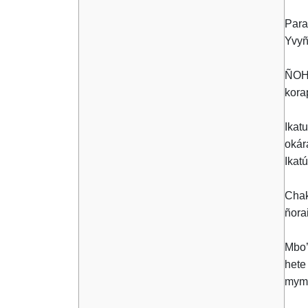
Para
Yvyñ
ÑOH
kora
Ikat
okár
Ikat
Chak
ñora
Mbo’
hete
mymb