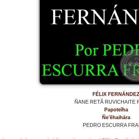
FÉLIX FERNÁNDE
ÑANE RETÃ RUVICHAITE
Papoteĩha
Ñe’ẽhaihára
PEDRO ESCURRA FR