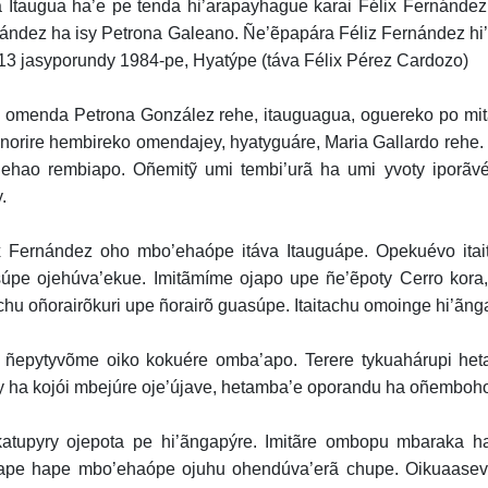
 Itaugua ha’e pe tenda hi’arapayhague karai Félix Fernández 
ández ha isy Petrona Galeano. Ñe’ẽpapára Féliz Fernández hi
13 jasyporundy 1984-pe, Hyatýpe (táva Félix Pérez Cardozo)
 omenda Petrona González rehe, itauguagua, oguereko po mitã
orire hembireko omendajey, hyatyguáre, Maria Gallardo rehe.
ehao rembiapo. Oñemitỹ umi tembi’urã ha umi yvoty iporãvé
.
x Fernández oho mbo’ehaópe itáva Itauguápe. Opekuévo ita
úpe ojehúva’ekue. Imitãmíme ojapo upe ñe’ẽpoty Cerro kor
achu oñorairõkuri upe ñorairõ guasúpe. Itaitachu omoinge hi’ãng
 ñepytyvõme oiko kokuére omba’apo. Terere tykuahárupi heta
y ha kojói mbejúre oje’újave, hetamba’e oporandu ha oñemboh
atupyry ojepota pe hi’ãngapýre. Imitãre ombopu mbaraka ha 
pe hape mbo’ehaópe ojuhu ohendúva’erã chupe. Oikuaasev