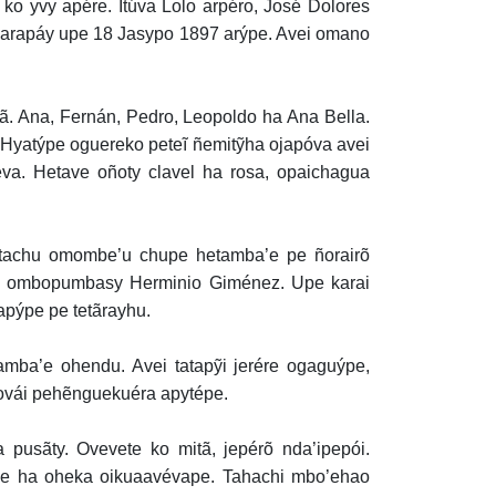
ko yvy apére. Itúva Lolo arpéro, José Dolores
’arapáy upe 18 Jasypo 1897 arýpe. Avei omano
. Ana, Fernán, Pedro, Leopoldo ha Ana Bella.
 Hyatýpe oguereko peteĩ ñemitỹha ojapóva avei
va. Hetave oñoty clavel ha rosa, opaichagua
itachu omombe’u chupe hetamba’e pe ñorairõ
a, ombopumbasy Herminio Giménez. Upe karai
apýpe pe tetãrayhu.
mba’e ohendu. Avei tatapỹi jerére ogaguýpe,
ovái pehẽnguekuéra apytépe.
pusãty. Ovevete ko mitã, jepérõ nda’ipepói.
e ha oheka oikuaavévape. Tahachi mbo’ehao