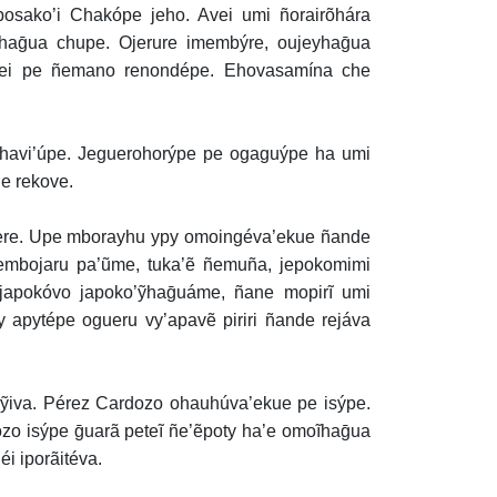
sako’i Chakópe jeho. Avei umi ñorairõhára
haḡua chupe. Ojerure imembýre, oujeyhaḡua
ei pe ñemano renondépe. Ehovasamína che
avi’úpe. Jeguerohorýpe pe ogaguýpe ha umi
e rekove.
re. Upe mborayhu ypy omoingéva’ekue ñande
ñembojaru pa’ũme, tuka’ẽ ñemuña, jepokomimi
japokóvo japoko’ỹhaḡuáme, ñane mopirĩ umi
 apytépe ogueru vy’apavẽ piriri ñande rejáva
ỹiva. Pérez Cardozo ohauhúva’ekue pe isýpe.
dozo isýpe ḡuarã peteĩ ñe’ẽpoty ha’e omoĩhaḡua
i iporãitéva.