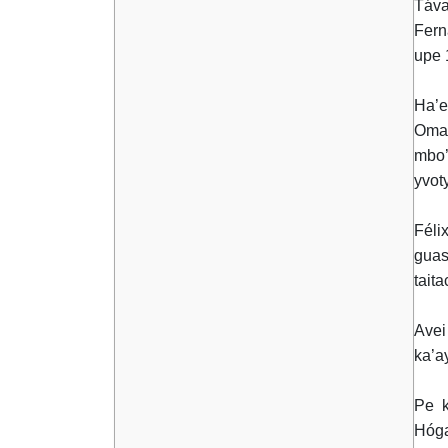
Táva
Fern
upe 
Ha’e
Oman
mbo’
yvoty
Féli
guas
tait
Avei
ka’a
Pe k
Hóga