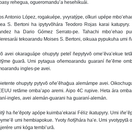
asy rehegua, ogueromandu’a hesehikuái.
os Antonio López, rogakuépe, yvyratýpe, oĩkuri upépe mbo’eh
ea S. Bertoni ha ipytyvõhára Teodoro Rojas karai katupyry.
ndez ha Dario Gómez Serrato-pe. Tahachi mbo’ehao pum
eresarái tekoarandu Moises S. Bertoni, oikuaa pypukuha umi 
õ avei okaraguápe ohupyty peteĩ ñepytyvõ ome’ẽva’ekue te
tỹme ḡuarã. Umi pytagua oñemoarandu guaraní ñe’ẽme ombo
oarandu ingles-pe avei.
ietente ohupyty pytyvõ oñe’ẽhaḡua alemámpe avei. Oikochugu
EEUU retãme omba’apo aremi. Aipo 4C rupive. Heta ára omba
aní-ingles, avei alemán-guarani ha guaraní-alemán.
tỹ ha ñe’ẽpoty apópe kuimba’ekarai Féliz ikatupyry. Umi iñe’ẽp
yme’ẽ umi hembiapokue. Yvoty ñotỹhára ha’e. Umi yvotypytã o
jerére umi kóga tembi’urã.