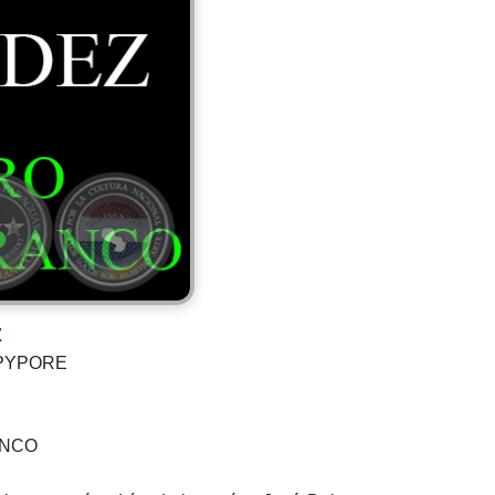
Z
 PYPORE
ANCO