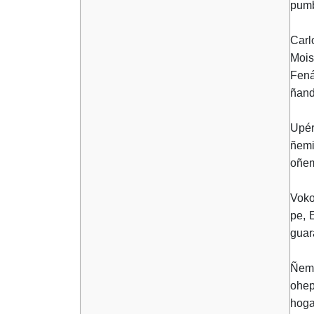
pumb
Carl
Mois
Fená
ñand
Upér
ñemi
oñem
Voko
pe, 
guar
Ñemi
ohep
hoga