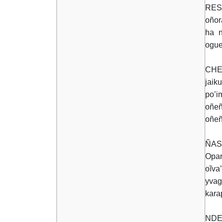
RES
oñor
ha n
ogue
CHE 
jaik
po’i
oñeñ
oñeñ
ÑASÃ
Opar
oĩva
yvag
kara
NDE 