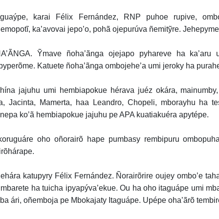
guaýpe, karai Félix Fernández, RNP puhoe rupive, ombo
emopotĩ, ka’avovai jepo’o, pohã ojepurúva ñemitỹre. Jehepym
A’ÃNGA. Ỹmave ñoha’ãnga ojejapo pyhareve ha ka’aru um
pyperõme. Katuete ñoha’ãnga ombojehe’a umi jeroky ha puraheí
uhína jajuhu umi hembiapokue hérava juéz okára, mainumby
a, Jacinta, Mamerta, haa Leandro, Chopeli, mborayhu ha tes
únepa ko’ã hembiapokue jajuhu pe APA kuatiakuéra apytépe.
oruguáre oho oñorairõ hape pumbasy rembipuru ombopuha
irõhárape.
ehára katupyry Félix Fernández. Ñorairõrire oujey ombo’e ta
 mbarete ha tuicha ipyapýva’ekue. Ou ha oho itaguápe umi mba
a ári, oñemboja pe Mbokajaty Itaguápe. Upépe oha’ãrõ tembirek