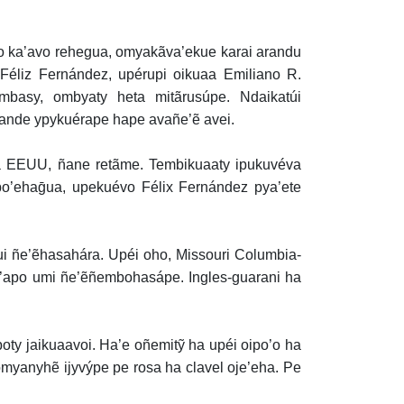
ao ka’avo rehegua, omyakãva’ekue karai arandu
 Féliz Fernández, upérupi oikuaa Emiliano R.
basy, ombyaty heta mitãrusúpe. Ndaikatúi
ñande ypykuérape hape avañe’ẽ avei.
tã EEUU, ñane retãme. Tembikuaaty ipukuvéva
’ehaḡua, upekuévo Félix Fernández pya’ete
i ñe’ẽhasahára. Upéi oho, Missouri Columbia-
’apo umi ñe’ẽñembohasápe. Ingles-guarani ha
oty jaikuaavoi. Ha’e oñemitỹ ha upéi oipo’o ha
myanyhẽ ijyvýpe pe rosa ha clavel oje’eha. Pe