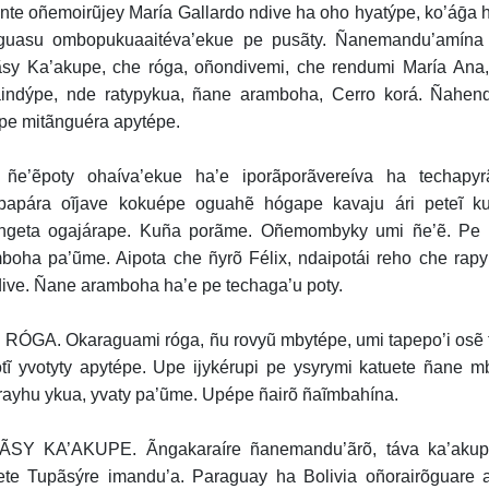
nte oñemoirũjey María Gallardo ndive ha oho hyatýpe, ko’áḡa 
guasu ombopukuaaitéva’ekue pe pusãty. Ñanemandu’amína 
sy Ka’akupe, che róga, oñondivemi, che rendumi María Ana, 
indýpe, nde ratypykua, ñane aramboha, Cerro korá. Ñahen
pe mitãnguéra apytépe.
 ñe’ẽpoty ohaíva’ekue ha’e iporãporãvereíva ha tech
papára oĩjave kokuépe oguahẽ hógape kavaju ári peteĩ 
geta ogajárape. Kuña porãme. Oñemombyky umi ñe’ẽ. Pe ku
boha pa’ũme. Aipota che ñyrõ Félix, ndaipotái reho che rapy
ive. Ñane aramboha ha’e pe techaga’u poty.
RÓGA. Okaraguami róga, ñu rovyũ mbytépe, umi tapepo’i osẽ t
tĩ yvotyty apytépe. Upe ijykérupi pe ysyrymi katuete ñane m
ayhu ykua, yvaty pa’ũme. Upépe ñairõ ñaĩmbahína.
SY KA’AKUPE. Ãngakaraíre ñanemandu’ãrõ, táva ka’akupé
ete Tupãsýre imandu’a. Paraguay ha Bolivia oñorairõguare