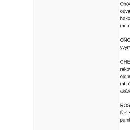
Ohóv
oúva
hek
mem
OÑON
yvyr
CHE 
reko
ojeh
mba’
akãr
ROSA
Ñe’ẽ
pumb