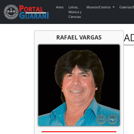
Artes
Letras,
Museos/Centros
Galerías/E
Música y
Ciencias
A
RAFAEL VARGAS