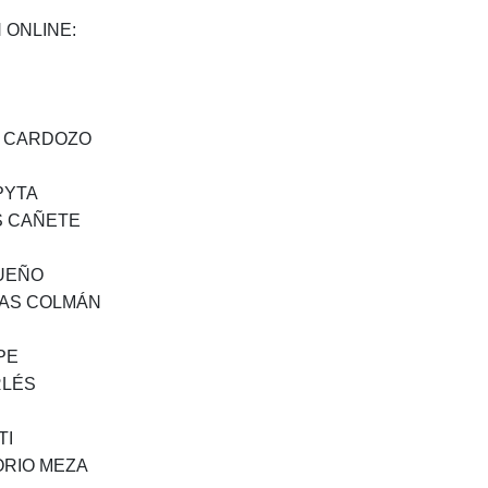
 ONLINE:
Z CARDOZO
PYTA
S CAÑETE
SUEÑO
GAS COLMÁN
PE
RLÉS
TI
ORIO MEZA