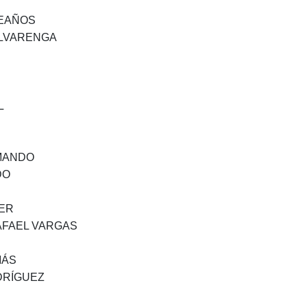
LEAÑOS
ALVARENGA
L
AMANDO
DO
YER
AFAEL VARGAS
MÁS
DRÍGUEZ