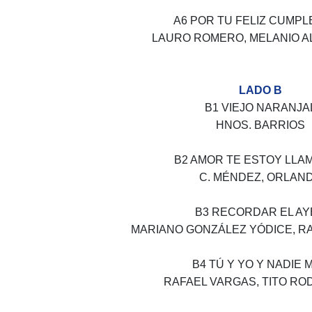
A6 POR TU FELIZ CUMP
LAURO ROMERO, MELANIO 
LADO B
B1 VIEJO NARANJA
HNOS. BARRIOS
B2 AMOR TE ESTOY LL
C. MÉNDEZ, ORLAN
B3 RECORDAR EL A
MARIANO GONZÁLEZ YÓDICE, R
B4 TÚ Y YO Y NADIE 
RAFAEL VARGAS, TITO RO