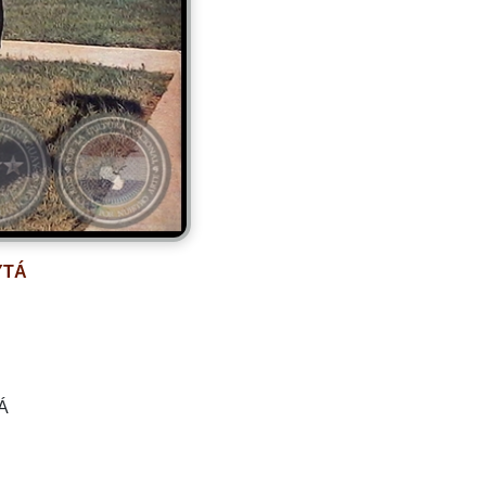
YTÁ
Á