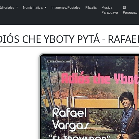
ditoriales
Numismática
Imágenes/Postales
Filatelia
Música
El
Paraguaya
Paraguay
DIÓS CHE YBOTY PYTÁ - RAFAE