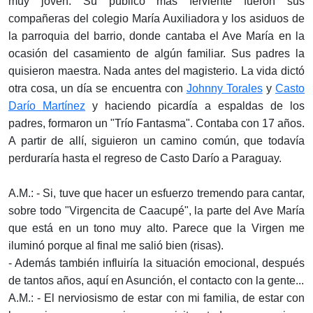
muy joven. Su público más ferviente fueron sus
compañeras del colegio María Auxiliadora y los asiduos de
la parroquia del barrio, donde cantaba el Ave María en la
ocasión del casamiento de algún familiar. Sus padres la
quisieron maestra. Nada antes del magisterio. La vida dictó
otra cosa, un día se encuentra con
Johnny Torales
y
Casto
Darío Martínez
y haciendo picardía a espaldas de los
padres, formaron un "Trío Fantasma". Contaba con 17 años.
A partir de allí, siguieron un camino común, que todavía
perduraría hasta el regreso de Casto Darío a Paraguay.
A.M.: - Si, tuve que hacer un esfuerzo tremendo para cantar,
sobre todo "Virgencita de Caacupé", la parte del Ave María
que está en un tono muy alto. Parece que la Virgen me
iluminó porque al final me salió bien (risas).
- Además también influiría la situación emocional, después
de tantos años, aquí en Asunción, el contacto con la gente...
A.M.: - El nerviosismo de estar con mi familia, de estar con