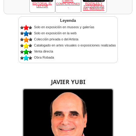
(LIBROS,
EDITORIAL EL
POSTALES Y
COMPILACIONES
LECTOR
FOTOGRAFÍAS
,
DEL PARAGUAY
Leyenda
Solo en exposición en museos y galerías
Solo en exposición en la web
Colección privada o del Artista
Catalogado en artes visuales o exposiciones realizadas
Venta directa
Obra Robada
JAVIER YUBI