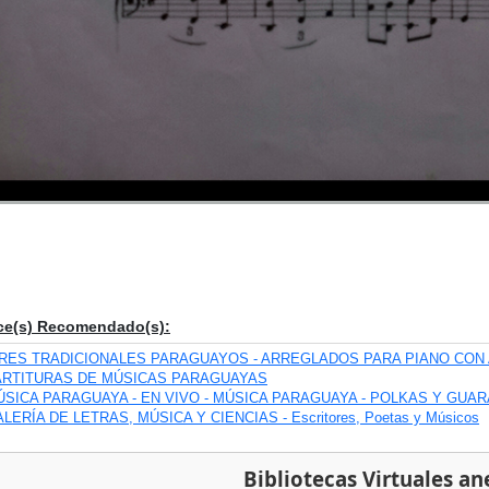
ce(s) Recomendado(s):
IRES TRADICIONALES PARAGUAYOS - ARREGLADOS PARA PIANO CON 
ARTITURAS DE MÚSICAS PARAGUAYAS
ÚSICA PARAGUAYA - EN VIVO - MÚSICA PARAGUAYA - POLKAS Y GUAR
LERÍA DE LETRAS, MÚSICA Y CIENCIAS - Escritores, Poetas y Músicos
Bibliotecas Virtuales an