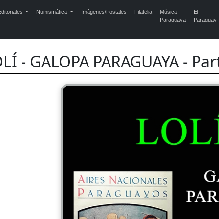
ditoriales
Numismática
Imágenes/Postales
Filatelia
Música
El
Paraguaya
Paraguay
LÍ - GALOPA PARAGUAYA - Part