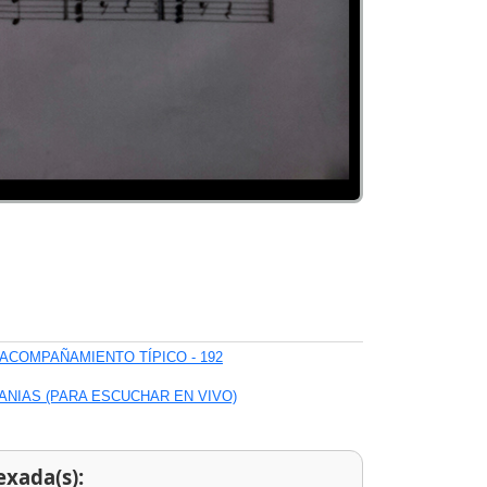
ACOMPAÑAMIENTO TÍPICO - 192
ANIAS (PARA ESCUCHAR EN VIVO)
exada(s):