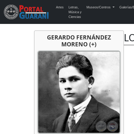
Artes
Letras,
Museos/Centros
Galerías/E
Música y
Ciencias
LO
GERARDO FERNÁNDEZ
MORENO (+)