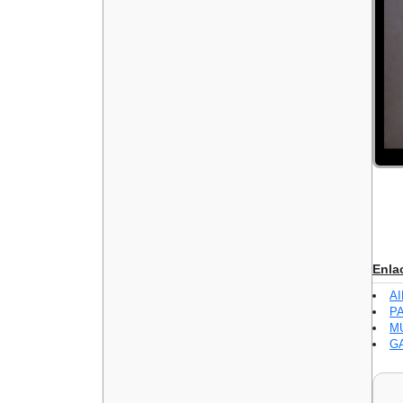
Enla
A
P
M
GA