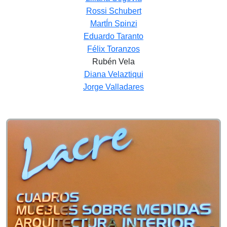
Rossi Schubert
MartÍn Spinzi
Eduardo Taranto
Félix Toranzos
Rubén Vela
Diana Velaztiqui
Jorge Valladares