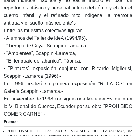
narra mundos insólitos y no vacila mucho en usar un
repertorio fantástico y personal nutrido del cómic y el clip, el
cuento infantil y el refinado mito indígena: la memoria
antigua y el sueño más reciente".-
Entre las muestras colectivas figuran:
· Alumnos del Taller de IdeA (1994/95),
· "Tiempo de Goya" Scappini-Lamarca,
· "Ambientes", Scappini-Lamarca,
· "El lenguaje del abanico", Fábrica,
· "Pinturas" exposición conjunta con Ricardo Migliorisi,
Scappini-Lamarca (1996).-
En 1996, realizó su primera exposición “RELATOS” en
Galería Scappini-Lamarca­.-
En noviembre de 1998 consiguió una Mención Estímulo en
la VI Bienal de Cuenca, Ecuador por su obra "PROHIBIDO
COMER CARNE".-
Fuente:
"DICCIONARIO DE LAS ARTES VISUALES DEL PARAGUAY", de