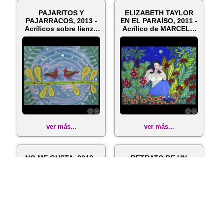
PAJARITOS Y
ELIZABETH TAYLOR
PAJARRACOS, 2013 -
EN EL PARAÍSO, 2011 -
Acrílicos sobre lienzo
Acrílico de MARCELO
de MARCELO ...
MEDINA
ver más...
ver más...
NO ME GUSTA, 2013 -
RETRATO DE UN
Pinturas de MARCELO
PINTOR, 2011 - Obra
MEDINA
de MARCELO MEDINA