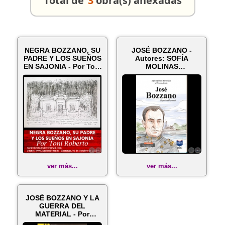
Total de
3
obra(s) anexadas
NEGRA BOZZANO, SU
JOSÉ BOZZANO -
PADRE Y LOS SUEÑOS
Autores: SOFÍA
EN SAJONIA - Por Toni
MOLINAS
Robert...
BARRIENTOS y
VICENTE ARRÚA...
ver más...
ver más...
JOSÉ BOZZANO Y LA
GUERRA DEL
MATERIAL - Por
BERNARDO NERI