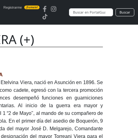
Registrarme
¡Sumate!
Buscar
RA (+)
A
y Etelvina Viera, nació en Asunción en 1896. Se
r como cadete, egresó con la tercera promoción
onces desempeñó funciones en guarniciones
ntarias. Al inicio de la guerra era mayor y
I 1 “2 de Mayo", al mando de su compañero de
la. En el primer día del asedio de Boquerón, 9
rida del mayor José D. Melgarejo, Comandante
a designación del mayor Torreani Viera para el