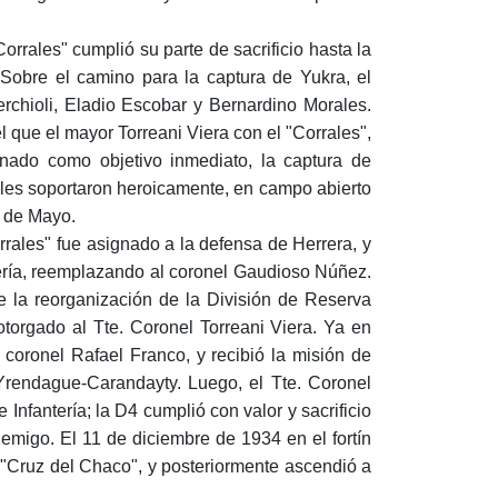
Corrales" cumplió su parte de sacrificio hasta la
. Sobre el camino para la captura de Yukra, el
erchioli, Eladio Escobar y Bernardino Morales.
l que el mayor Torreani Viera con el "Corrales",
ignado como objetivo inmediato, la captura de
rales soportaron heroicamente, en campo abierto
 2 de Mayo.
rrales" fue asignado a la defensa de Herrera, y
tería, reemplazando al coronel Gaudioso Núñez.
e la reorganización de la División de Reserva
torgado al Tte. Coronel Torreani Viera. Ya en
 coronel Rafael Franco, y recibió la misión de
Yrendague-Carandayty. Luego, el Tte. Coronel
Infantería; la D4 cumplió con valor y sacrificio
emigo. El 11 de diciembre de 1934 en el fortín
n "Cruz del Chaco", y posteriormente ascendió a