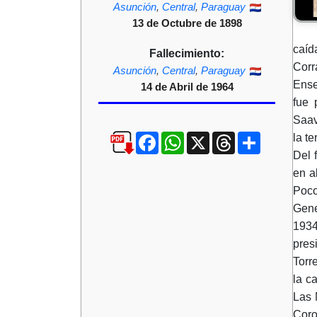
Asunción
,
Central
,
Paraguay
13 de Octubre de 1898
caíd
Fallecimiento:
Corr
Asunción
,
Central
,
Paraguay
Ense
14 de Abril de 1964
fue 
Saav
Facebook
WhatsApp
X
Threads
Compartir
la te
Del 
en a
Poco
Gene
1934
pres
Torr
la c
Las 
Coro