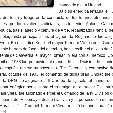
mando de dicha Unidad.
Bajo su enérgica jefatura, el "
a del fortín y luego en la conquista de los fortines aledaños
ales" perdió a valientes oficiales; los tenientes Antonio Camp
guida, tras el asedio y captura de Arce, rebautizado Francia, de
protagonista principalísimo, al aguerrido Regimiento fue as
edra. En el fatídico Km. 7, el mayor Torreani Viera con el Cor
rrible barrera de fuego del enemigo, hasta recibir el auxilio del
frente de Saavedra, el mayor Torreani Viera con su heroico "Co
bril de 1933 fue promovido al mando de la II División de Infan
 después, recibía su ascenso a Tte. Coronel; y con motivo d
ral, octubre de 1933, el comando de dicha gran Unidad fue o
, la DRG fue asignado al II Cuerpo de Ejército, al mando del
ionar enérgicamente sobre el enemigo, en el sector Picuiba-
eani Viera, fue asignado ejercer el Comando de la IV División de 
ampaña del Pilcomayo, desde Ballivián y la persecución del en
Moras, el Tte. Coronel Torreani Viera, recibió la condecoració
nel.