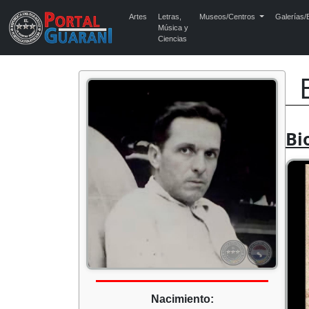
Artes
Letras,
Museos/Centros
Galerías/E
Música y
Ciencias
Bi
Nacimiento: