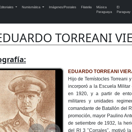
ditoriales
Numismática
Imágenes/Postales
Filatelia
Música
El
Paraguaya
Paraguay
EDUARDO TORREANI VIE
ografía:
EDUARDO TORREANI VIER
Hijo de Temístocles Torreani 
incorporó a la Escuela Milita
en 1920, y a partir de ent
militares y unidades regime
comandante de Batallón del R
promoción, mayor Paulino Anto
de setiembre de 1932, la he
del RI 3 "Corrales", motivó l