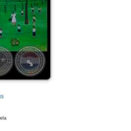
es
tela