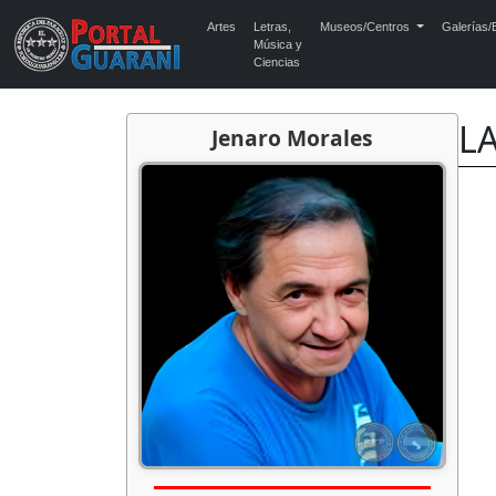
Artes
Letras,
Museos/Centros
Galerías/E
Música y
Ciencias
LA
Jenaro Morales