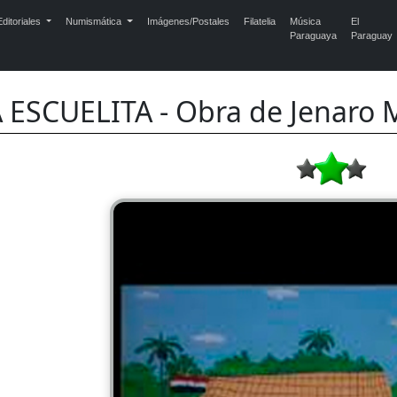
ditoriales
Numismática
Imágenes/Postales
Filatelia
Música
El
Paraguaya
Paraguay
 ESCUELITA - Obra de Jenaro 