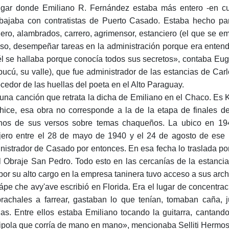
ugar donde Emiliano R. Fernández estaba más entero -en cue
bajaba con contratistas de Puerto Casado. Estaba hecho par
ero, alambrados, carrero, agrimensor, estanciero (el que se 
uso, desempeñar tareas en la administración porque era entendi
 él se hallaba porque conocía todos sus secretos», contaba Eug
ucú, su valle), que fue administrador de las estancias de C
cedor de las huellas del poeta en el Alto Paraguay.
una canción que retrata la dicha de Emiliano en el Chaco. Es
hice, esa obra no corresponde a la de la etapa de finales 
os de sus versos sobre temas chaqueños. La ubico en 194
jero entre el 28 de mayo de 1940 y el 24 de agosto de es
nistrador de Casado por entonces. En esa fecha lo traslada po
l Obraje San Pedro. Todo esto en las cercanías de la estancia-
por su alto cargo en la empresa taninera tuvo acceso a sus arch
ápe che avy'ave escribió en Florida. Era el lugar de concentrac
rachales a farrear, gastaban lo que tenían, tomaban caña, j
as. Entre ellos estaba Emiliano tocando la guitarra, cantand
ipola que corría de mano en mano», mencionaba Selliti Hermos