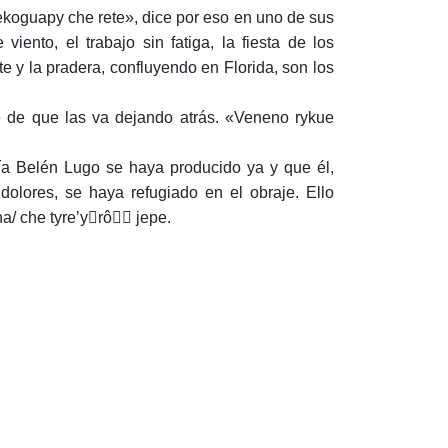
ekoguapy che rete», dice por eso en uno de sus
iento, el trabajo sin fatiga, la fiesta de los
te y la pradera, confluyendo en Florida, son los
e de que las va dejando atrás. «Veneno rykue
ría Belén Lugo se haya producido ya y que él,
lores, se haya refugiado en el obraje. Ello
ha/ che tyre’yrô jepe.