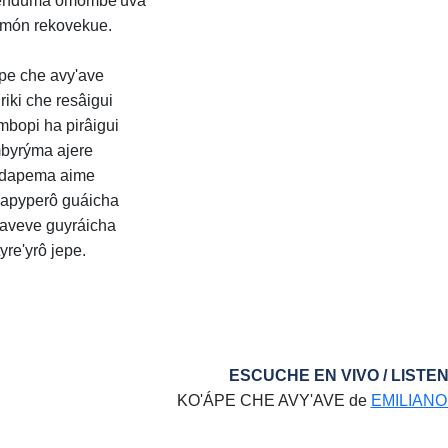
endúma omombe'úva
món rekovekue.
pe che avy'ave
riki che resâigui
mbopi ha pirâigui
yrýma ajere
ídapema aime
apyperô guáicha
 aveve guyráicha
yre'yrô jepe.
ESCUCHE EN VIVO / LISTEN
KO'ÁPE CHE AVY'AVE de
EMILIANO