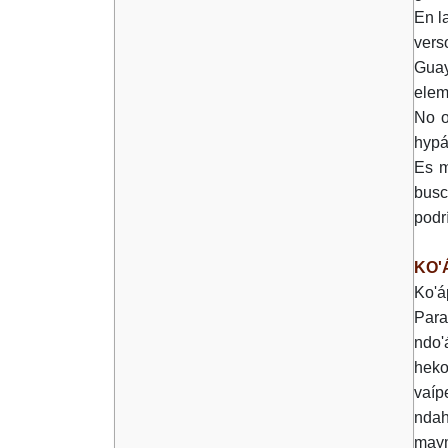
En l
vers
Guay
elem
No o
hypá
Es m
busc
podr
KO'
Ko'á
Para
ndo'
heko
vaíp
ndah
maym