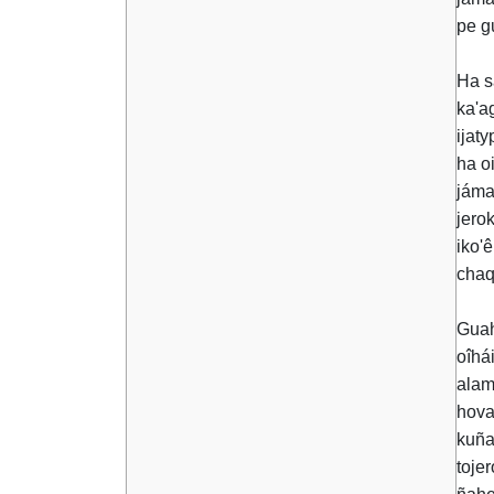
pe g
Ha s
ka'a
ijat
ha oi
jáma
jero
iko'
chaq
Guah
oîhá
alam
hova
kuña
toje