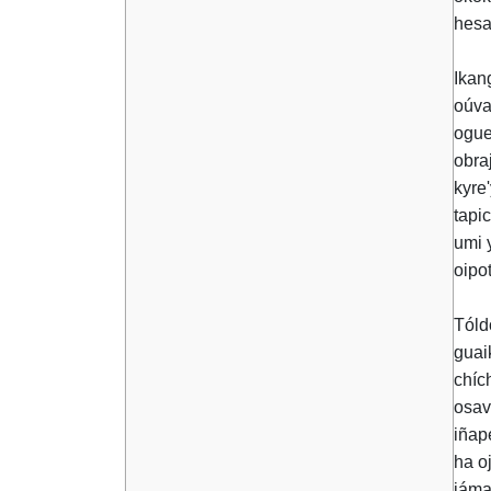
hesa
Ikan
oúva
ogue
obra
kyre
tapi
umi 
oipo
Tóld
guai
chíc
osav
iñap
ha o
jáma