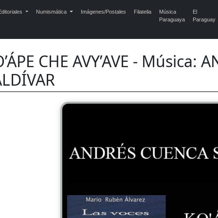
ditoriales
Numismática
Imágenes/Postales
Filatelia
Música
El
Paraguaya
Paraguay
’ÁPE CHE AVY’AVE - Música:
ALDÍVAR