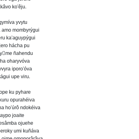
kâvo ko'êju.
gymíva yvytu
 amo mombyrýgui
ru ka'aguypýgui
jero hácha pu
'yme ñahendu
cha oharyvóva
yvyra iporo'óva
tágui upe viru.
ope ku pyhare
kuru opurahéiva
ha ho'úrô ndokéiva
aypo joaite
esâmba ojuehe
jeroky umi kuñáva
 oime omoporârâva