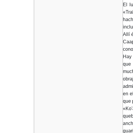
El l
«Tra
hach
incl
Allí
Caap
cono
Hay 
que 
much
obra
admi
en e
que 
«Ko'
queb
anch
guar