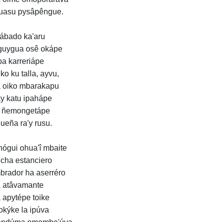
uasu pysâpêngue.
ábado ka'aru
guygua osê okápe
ypa karreriápe
ko ku talla, ayvu,
 oiko mbarakapu
ky katu ipahápe
ê ñemongetápe
ueña ra'y rusu.
ógui ohua'î mbaite
icha estanciero
brador ha aserréro
 atâvamante
 apytépe toike
rokýke la ipúva