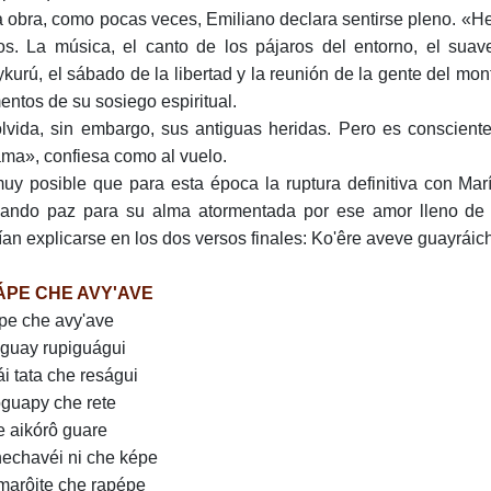
a obra, como pocas veces, Emiliano declara sentirse pleno. «H
os. La música, el canto de los pájaros del entorno, el suave v
kurú, el sábado de la libertad y la reunión de la gente del mon
entos de su sosiego espiritual.
lvida, sin embargo, sus antiguas heridas. Pero es conscient
ma», confiesa como al vuelo.
uy posible que para esta época la ruptura definitiva con Ma
ando paz para su alma atormentada por ese amor lleno de do
ían explicarse en los dos versos finales: Ko'êre aveve guayráic
ÁPE CHE AVY'AVE
pe che avy'ave
guay rupiguágui
ái tata che reságui
guapy che rete
e aikórô guare
echavéi ni che képe
arôite che rapépe