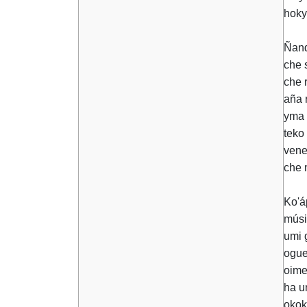
hoky
Ñand
che 
che 
aña 
yma 
teko
vene
che 
Ko'á
músi
umi 
ogue
oime
ha u
okok