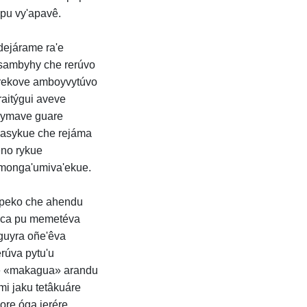
pu vy'apavê.
ejárame ra'e
sambyhy che rerúvo
rekove amboyvytúvo
raitýgui aveve
ymave guare
 asykue che rejáma
no rykue
monga'umiva'ekue.
peko che ahendu
ca pu memetéva
guyra oñe'êva
rúva pytu'u
 «makagua» arandu
mi jaku tetâkuáre
ore óga jerére