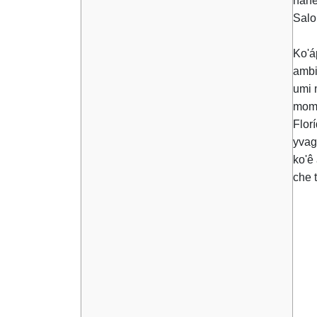
ñah
Salo
Ko'á
ambi
umi 
momb
Flor
yvag
ko'ê
che t