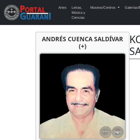
Artes
Letras,
Museos/Centros
Galerías/E
Música y
Ciencias
KO
ANDRÉS CUENCA SALDÍVAR
(+)
S