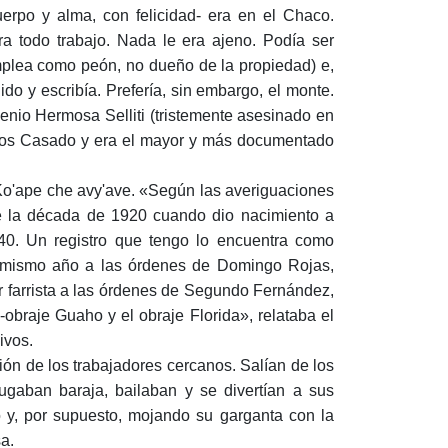
rpo y alma, con felicidad- era en el Chaco.
a todo trabajo. Nada le era ajeno. Podía ser
emplea como peón, no dueño de la propiedad) e,
do y escribía. Prefería, sin embargo, el monte.
enio Hermosa Selliti (tristemente asesinado en
arlos Casado y era el mayor y más documentado
 Ko'ape che avy'ave. «Según las averiguaciones
de la década de 1920 cuando dio nacimiento a
0. Un registro que tengo lo encuentra como
e mismo año a las órdenes de Domingo Rojas,
r farrista a las órdenes de Segundo Fernández,
obraje Guaho y el obraje Florida», relataba el
ivos.
ión de los trabajadores cercanos. Salían de los
ugaban baraja, bailaban y se divertían a sus
o y, por supuesto, mojando su garganta con la
a.