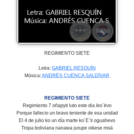
REGIMIENTO SIETE
Letra:
GABRIEL RESQUÍN
Música:
ANDRÉS CUENCA SALDÍVAR
REGIMIENTO SIETE
Regimiento 7 oñapyti luto este dia iko´ëvo
Porque fallecio un bravo teniente de esa unidad
El 4 de julio ko un día marte ko´E´ti oguahevo
Tropa boliviana nanawa jurupe oikese moä