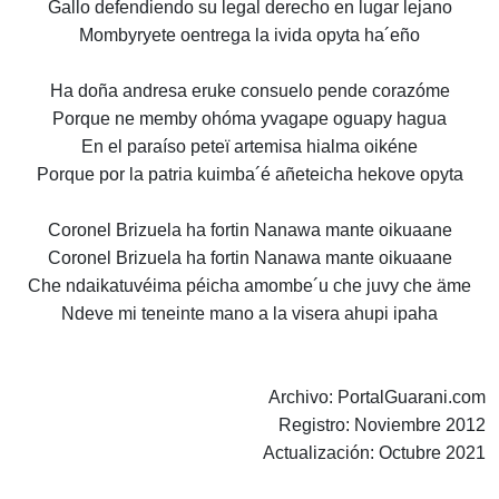
Gallo defendiendo su legal derecho en lugar lejano
Mombyryete oentrega la ivida opyta ha´eño
Ha doña andresa eruke consuelo pende corazóme
Porque ne memby ohóma yvagape oguapy hagua
En el paraíso peteï artemisa hialma oikéne
Porque por la patria kuimba´é añeteicha hekove opyta
Coronel Brizuela ha fortin Nanawa mante oikuaane
Coronel Brizuela ha fortin Nanawa mante oikuaane
Che ndaikatuvéima péicha amombe´u che juvy che äme
Ndeve mi teneinte mano a la visera ahupi ipaha
Archivo: PortalGuarani.com
Registro: Noviembre 2012
Actualización: Octubre 2021