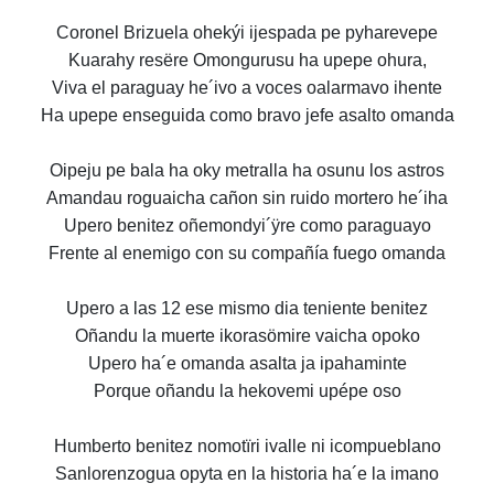
Coronel Brizuela ohekýi ijespada pe pyharevepe
Kuarahy resëre Omongurusu ha upepe ohura,
Viva el paraguay he´ivo a voces oalarmavo ihente
Ha upepe enseguida como bravo jefe asalto omanda
Oipeju pe bala ha oky metralla ha osunu los astros
Amandau roguaicha cañon sin ruido mortero he´iha
Upero benitez oñemondyi´ÿre como paraguayo
Frente al enemigo con su compañía fuego omanda
Upero a las 12 ese mismo dia teniente benitez
Oñandu la muerte ikorasömire vaicha opoko
Upero ha´e omanda asalta ja ipahaminte
Porque oñandu la hekovemi upépe oso
Humberto benitez nomotïri ivalle ni icompueblano
Sanlorenzogua opyta en la historia ha´e la imano