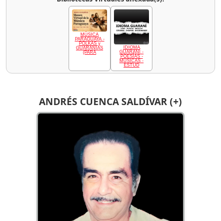
MÚSICA
PARAGUAYA -
POLKAS y
IDIOMA
GUARANIAS
GUARANÍ -
(PARA
POESÍAS -
MÚSICAS -
ESTUD
ANDRÉS CUENCA SALDÍVAR (+)