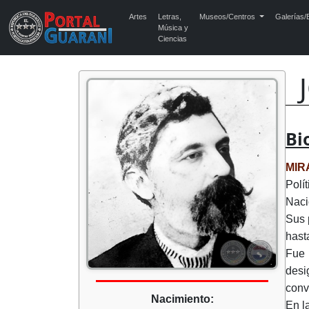
Artes
Letras,
Museos/Centros
Galerías/E
Música y
Ciencias
Bi
MIR
Polí
Naci
Sus 
hast
Fue 
desi
conv
Nacimiento:
En l