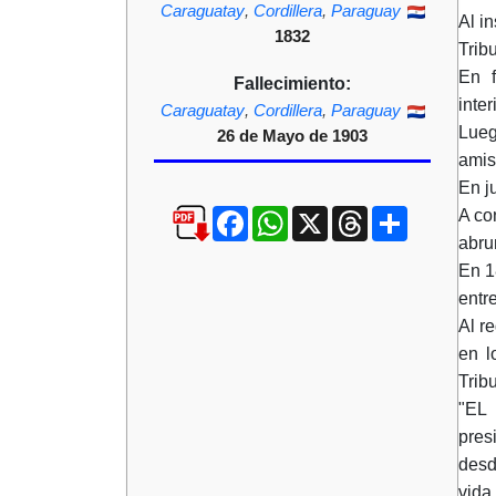
Caraguatay
,
Cordillera
,
Paraguay
Al i
1832
Trib
En 
Fallecimiento:
inte
Caraguatay
,
Cordillera
,
Paraguay
Lueg
26 de Mayo de 1903
amis
En j
Facebook
WhatsApp
X
Threads
Compartir
A co
abru
En 1
entr
Al r
en l
Tribu
"EL
pres
desd
vida