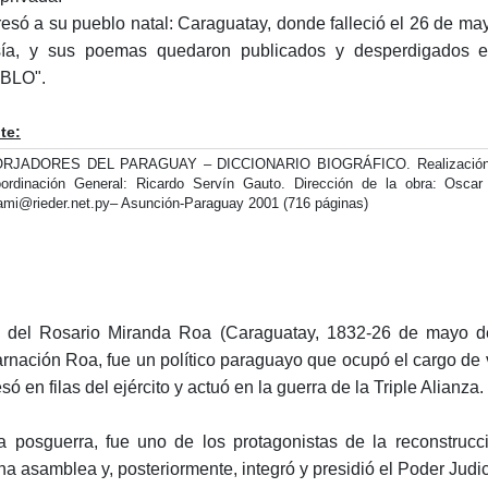
esó a su pueblo natal: Caraguatay, donde falleció el 26 de may
ía, y sus poemas quedaron publicados y desperdigados
BLO".
te:
RJADORES DEL PARAGUAY – DICCIONARIO BIOGRÁFICO. Realización 
ordinación General: Ricardo Servín Gauto. Dirección de la obra: Osca
ami@rieder.net.py– Asunción-Paraguay 2001 (716 páginas)
 del Rosario Miranda Roa (Caraguatay, 1832-26 de mayo de
rnación Roa, fue un político paraguayo que ocupó el cargo de
só en filas del ejército y actuó en la guerra de la Triple Alianza.
a posguerra, fue uno de los protagonistas de la reconstrucci
a asamblea y, posteriormente, integró y presidió el Poder Judic