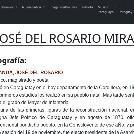
ditoriales
Numismática
Imágenes/Postales
Filatelia
Música
El
Paraguaya
Paraguay
JOSÉ DEL ROSARIO MIRA
ografía:
ANDA, JOSÉ DEL ROSARIO
tico, magistrado y poeta.
ó en Caraguatay en el hoy departamento de la Cordillera, en 1
primeros estudios los realizó en su pueblo natal. Más tarde sen
a el grado de Mayor de infantería.
una de las primeras figuras de la reconstrucción nacional, e
gna Jefe Político de Caraguatay y en agosto de 1870, oficia
encional por dicho pueblo, en la Constituyente de ese aÑo, y pr
a sesión del 19 de noviembre, fue electo presidente de la Asam