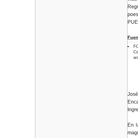
Regr
poes
PUE
Fuen
FO
Co
ar
José
Enca
Ingre
En l
magn