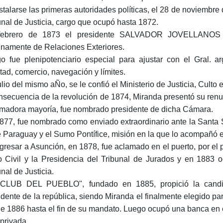
nstalarse las primeras autoridades políticas, el 28 de noviembr
unal de Justicia, cargo que ocupó hasta 1872.
febrero de 1873 el presidente SALVADOR JOVELLANOS l
rinamente de Relaciones Exteriores.
o fue plenipotenciario especial para ajustar con el Gral. arg
tad, comercio, navegación y límites.
ulio del mismo aÑo, se le confió el Ministerio de Justicia, Culto 
nsecuencia de la revolución de 1874, Miranda presentó su renunc
madora mayoría, fue nombrado presidente de dicha Cámara.
877, fue nombrado como enviado extraordinario ante la Santa S
e Paraguay y el Sumo Pontífice, misión en la que lo acompañó 
egresar a Asunción, en 1878, fue aclamado en el puerto, por el
o Civil y la Presidencia del Tribunal de Jurados y en 1883 
nal de Justicia.
 CLUB DEL PUEBLO", fundado en 1885, propició la cand
idente de la república, siendo Miranda el finalmente elegido p
e 1886 hasta el fin de su mandato. Luego ocupó una banca en el
 privada.