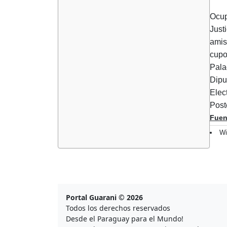
Ocup
Just
amis
cupo
Pala
Dipu
Elec
Post
Fuen
Wi
Portal Guarani © 2026
Todos los derechos reservados
Desde el Paraguay para el Mundo!