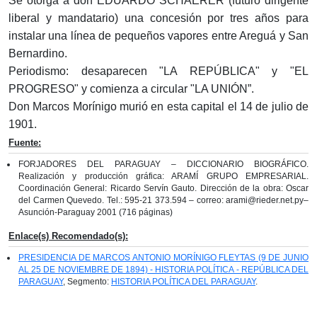
Se otorga a don EDUARDO SCHAERER (futuro dirigente
liberal y mandatario) una concesión por tres años para
instalar una línea de pequeños vapores entre Areguá y San
Bernardino.
Periodismo: desaparecen "LA REPÚBLICA" y "EL
PROGRESO" y comienza a circular "LA UNIÓN”.
Don Marcos Morínigo murió en esta capital el 14 de julio de
1901.
Fuente:
FORJADORES DEL PARAGUAY – DICCIONARIO BIOGRÁFICO.
Realización y producción gráfica: ARAMÍ GRUPO EMPRESARIAL.
Coordinación General: Ricardo Servín Gauto. Dirección de la obra: Oscar
del Carmen Quevedo. Tel.: 595-21 373.594 – correo: arami@rieder.net.py–
Asunción-Paraguay 2001 (716 páginas)
Enlace(s) Recomendado(s):
PRESIDENCIA DE MARCOS ANTONIO MORÍNIGO FLEYTAS (9 DE JUNIO
AL 25 DE NOVIEMBRE DE 1894) - HISTORIA POLÍTICA - REPÚBLICA DEL
PARAGUAY
, Segmento:
HISTORIA POLÍTICA DEL PARAGUAY
.