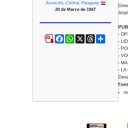
Asunción
,
Central
,
Paraguay
Dire
20 de Marzo de 1947
Anal
PUB
- O
Facebook
WhatsApp
X
Threads
Compartir
- L
- PO
- V
- M
- L
Desd
Fuen
ht