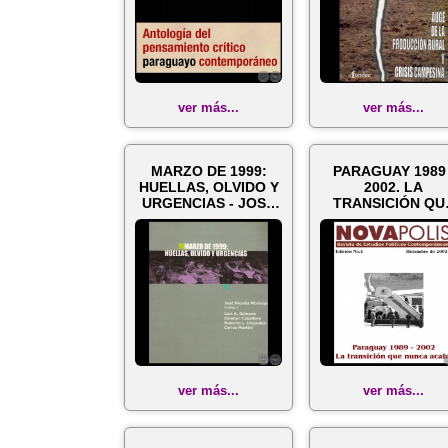
ver más...
ver más...
MARZO DE 1999:
PARAGUAY 1989 
HUELLAS, OLVIDO Y
2002. LA
URGENCIAS - JOSÉ
TRANSICIÓN QU
NICOLÁS MORÍNIG...
NUNCA ACABA 
Director: J...
ver más...
ver más...