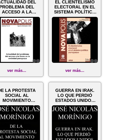
ACTUALIDAD DEL
EL CLIENTELISMO
PROBLEMA DEL
ELECTORAL EN EL
ACCESO A LA
SISTEMA POLÍTICO
TIERRA EN LA
PARAGUAYO - Dire...
SOCIEDAD PAR...
ver más...
ver más...
DE LA PROTESTA
GUERRA EN IRAK.
SOCIAL AL
LO QUE PERDIÓ
MOVIMIENTO
ESTADOS UNIDOS
AMPESINO (JOSÉ
(JOSÉ NICOLÁS
ICOLÁS MORIN...
MORINI...