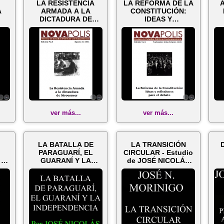
LA RESISTENCIA
LA REFORMA DE LA
A
ARMADA A LA
CONSTITUCIÓN:
DICTADURA DE
IDEAS Y
STROESSNER, 2004 -
REFLEXIONES PARA
...
Direct...
EL DEBATE...
ver más...
ver más...
LA BATALLA DE
LA TRANSICIÓN
PARAGUARÍ, EL
CIRCULAR - Estudio
 O
GUARANÍ Y LA
de JOSÉ NICOLÁS
EL
INDEPENDENCIA -
MORINIGO
C
..
Por JOSÉ...
N