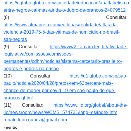
https://oglobo.globo.com/sociedade/educacao/analfabetismo-
entre-negros-cai-mas-ainda-o-dobro-de-brancos-24079512
(8) Consultar:
https://www.almapreta.com/editorias/realidade/atlas-da-
violencia-2019-75-5-das-vitimas-de-homicidio-no-brasil-
sao-negras
(9) Consultar:
https://www2.camara.leg.br/atividade-
legislativa/comissoes/comissoes-
permanentes/cdhm/noticias/sistema-carcerario-brasileiro-
negros-e-pobres-na-prisao
(10) Consultar:
https://g1.globo.com/sp/sao-
paulo/noticia/2020/04/28/pretos-tem-62percent-mais-
chance-de-morrer-por-covid-19-em-sao-paulo-do-que-
brancos.ghtml
(11) Consultar:
https://www.ilo.org/global/about-the-
ilo/newsroom/news/WCMS_574731/lang–es/index.htm
ronald.leon.nunez@gmail.com
Fuente: