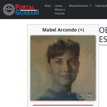
Artes
Letras,
Museos/Centros
Galerías/E
Música y
Ciencias
O
Mabel Arcondo (+)
E