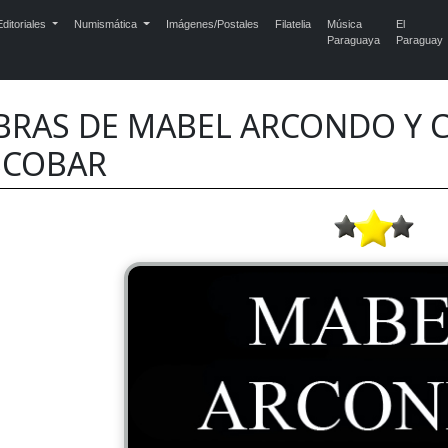
ditoriales
Numismática
Imágenes/Postales
Filatelia
Música
El
Paraguaya
Paraguay
BRAS DE MABEL ARCONDO Y C
SCOBAR