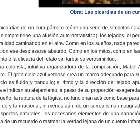
Obra: Las picardías de un cur
picardías de un cura párroco reúne una serie de símbolos carac
siempre tiene una alusión auto-rretratística), los tejados, el pe
ralidad caminando en el aire. Como en los sueños, nada parece i
ción ese desplazarse absurdo. Como en los mitos, como en las
to o la eficacia del relato sin turbar su verosimilitud.
a colorista, intuitiva organizadora de la composición, Mabel 
ro. El gran cielo azul verdoso crea un marco adecuado para suge
cio es fluido y tranquilo; el ritmo y la dirección del tejado 
ra e indican su alejamiento, a pesar de su proporción exagerada
sueño, la ruptura de la lógica, no funcionan acá como base para u
rdo y lo irracional, ni menos aún, de un surrealismo impugnad
aspectos naturales, los necesarios elementos de una narració
a de un recuerdo o rastrear la verdad lejana de un cuento infanti