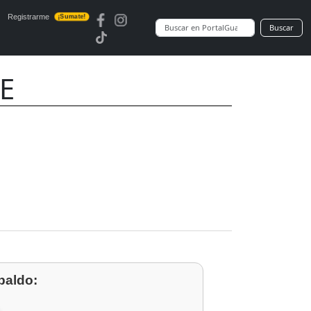
Registrarme
¡Sumate!
Buscar
E
paldo: