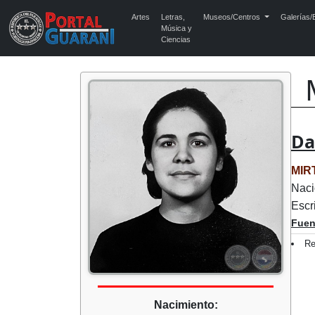
Artes
Letras,
Museos/Centros
Galerías/E
Música y
Ciencias
Da
MIR
Naci
Escr
Fuen
Re
Nacimiento: