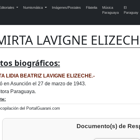
ditoriales
Numismática
Imágenes/Postales
Filatelia
Música
El
Paraguaya
Paraguay
MIRTA LAVIGNE ELIZECH
tos biográficos:
TA LIDIA BEATRIZ LAVIGNE ELIZECHE.-
ó en Asunción el 27 de marzo de 1943.
itora Paraguaya.
te:
copilación del PortalGuarani.com
Documento(s) de Res