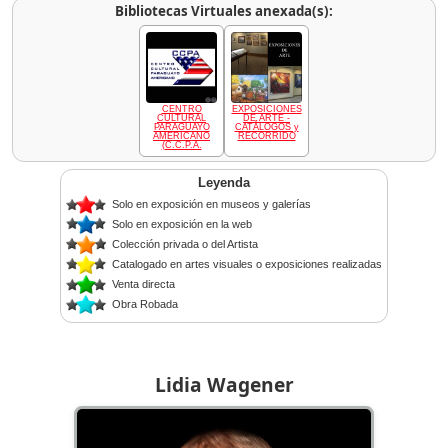
Bibliotecas Virtuales anexada(s):
CENTRO
EXPOSICIONES
CULTURAL
DE ARTE -
PARAGUAYO
CATÁLOGOS y
AMERICANO
RECORRIDO
(C.C.P.A.
Leyenda
Solo en exposición en museos y galerías
Solo en exposición en la web
Colección privada o del Artista
Catalogado en artes visuales o exposiciones realizadas
Venta directa
Obra Robada
Lidia Wagener