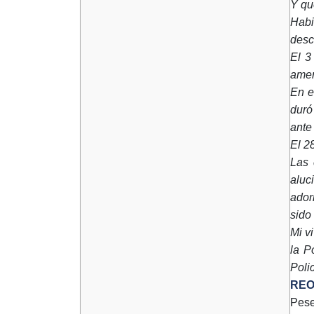
Y qu
Habi
desc
El 3
amen
En e
duró
ante
El 2
Las 
aluc
ador
sido
Mi v
la P
Poli
REO
Pese