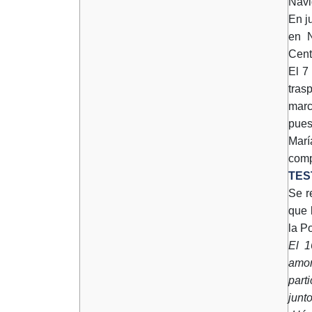
Navi
En j
en N
Cent
El 7
tras
marc
pues
Marí
comp
TES
Se r
que 
la Po
El 1
amor
part
junt