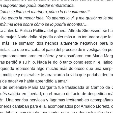
sin suponer que podía quedar embarazada.
Cómo se llama el marinero, cómo lo encontramos?
: No tengo la menor idea. Yo apenas lo vi. y me gustó; no le p
mínima idea sobre cómo se lo podría encontrar…
a antes la Policía Política del general Alfredo Stroessner se h
ble mujer. Nada dolía ni podía doler más a un torturador que la 
 más, se sumaron dos hechos altamente negativos para los
istas. La que marcaba el paso del proceso de investigación poli
represores montaron en cólera y se ensañaron con María Margar
uras perdió a su hijo. Nada le dolió tanto como eso; ni el látigo,
querido representó algo mucho más doloroso que una simple
 múltiple y miserable: le arrancaron la vida que portaba dentro
s de nacer ya había aprendido a amar.
8 de setiembre María Margarita fue trasladada al Campo d
ués saldría en libertad, en el marco del acto de despedida m
ión. Una sonrisa nerviosa y lágrimas irrefrenables acompañar
ioneros cantaban para ella, acompañados por Arnaldo Llorenz, qu
un tributo muy simple, por cierto, pero una demostración de c