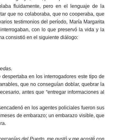
blaba fluidamente, pero en el lenguaje de la
saltar que no colaboraba, que no cooperaba, que
arios testimonios del período, María Margarita
nterrogaban, con lo que preservó la vida y la
a consistió en el siguiente diálogo:
redas.
 despertaba en los interrogadores este tipo de
enarrables, que no conseguían doblar, quebrar la
 necesario, antes que “entregar informaciones al
esencadenó en los agentes policiales fueron sus
n meses de embarazo; un embarazo visible, que
ra.
 cercanías del Puerto, me gustó y me acosté con