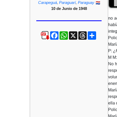
Carapeguá
,
Paraguarí
,
Paraguay
10 de Junio de 1948
no a
habí
inte
Facebook
WhatsApp
X
Threads
Compartir
Poli
Marí
P:
¿
M M
No h
resp
volu
enem
Marí
resp
ella
Poli
Marí