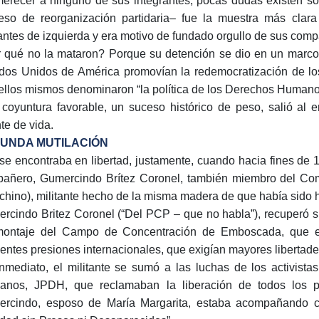
erecer a ninguno de sus integrantes, pocas dudas existen so
eso de reorganización partidaria– fue la muestra más clar
tantes de izquierda y era motivo de fundado orgullo de sus com
 qué no la mataron? Porque su detención se dio en un marco 
dos Unidos de América promovían la redemocratización de los
ellos mismos denominaron “la política de los Derechos Humano
coyuntura favorable, un suceso histórico de peso, salió al 
te de vida.
UNDA MUTILACIÓN
 se encontraba en libertad, justamente, cuando hacia fines d
añero, Gumercindo Brítez Coronel, también miembro del Com
-chino), militante hecho de la misma madera de que había sido 
rcindo Britez Coronel (“Del PCP – que no habla”), recuperó s
ontaje del Campo de Concentración de Emboscada, que exp
ientes presiones internacionales, que exigían mayores libertade
nmediato, el militante se sumó a las luchas de los activist
nos, JPDH, que reclamaban la liberación de todos los pre
rcindo, esposo de María Margarita, estaba acompañando c