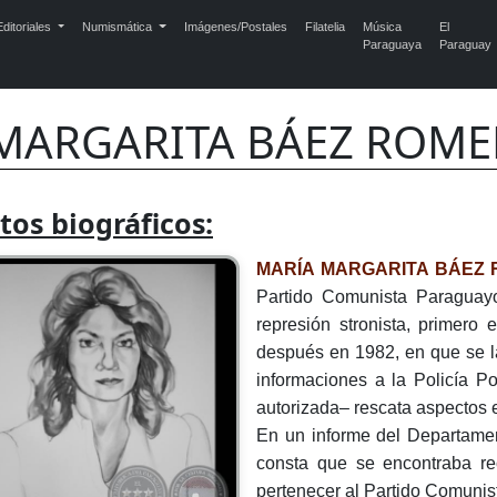
ditoriales
Numismática
Imágenes/Postales
Filatelia
Música
El
Paraguaya
Paraguay
MARGARITA BÁEZ ROM
tos biográficos:
MARÍA MARGARITA BÁEZ 
Partido Comunista Paraguayo
represión stronista, primero 
después en 1982, en que se la
informaciones a la Policía Po
autorizada– rescata aspectos 
En un informe del Departamen
consta que se encontraba re
pertenecer al Partido Comunis