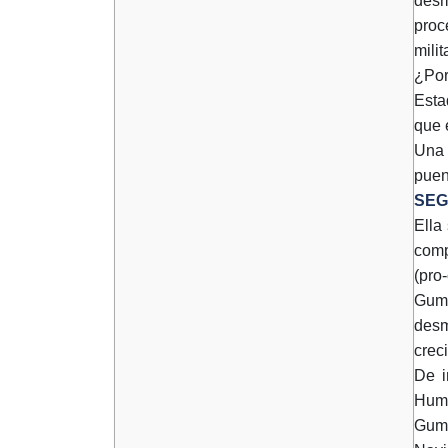
desm
proc
mili
¿Por
Esta
que 
Una 
puen
SEG
Ella
comp
(pro
Gume
desm
crec
De i
Huma
Gume