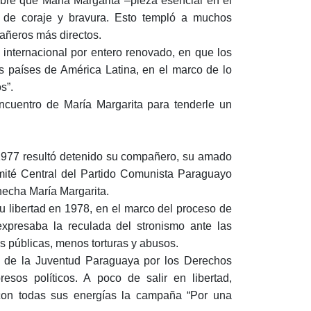
bre que María Margarita –pieza esencial en el
a de coraje y bravura. Esto templó a muchos
pañeros más directos.
internacional por entero renovado, en que los
 países de América Latina, en el marco de lo
s”.
encuentro de María Margarita para tenderle un
e 1977 resultó detenido su compañero, su amado
ité Central del Partido Comunista Paraguayo
hecha María Margarita.
u libertad en 1978, en el marco del proceso de
resaba la reculada del stronismo ante las
s públicas, menos torturas y abusos.
as de la Juventud Paraguaya por los Derechos
sos políticos. A poco de salir en libertad,
on todas sus energías la campaña “Por una