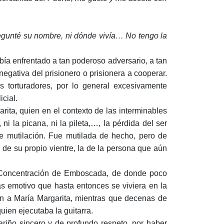
regunté su nombre, ni dónde vivía… No tengo la
abía enfrentado a tan poderoso adversario, a tan
negativa del prisionero o prisionera a cooperar.
 torturadores, por lo general excesivamente
cial.
ita, quien en el contexto de las interminables
 ni la picana, ni la pileta,…, la pérdida del ser
 mutilación. Fue mutilada de hecho, pero de
 de su propio vientre, la de la persona que aún
e Concentración de Emboscada, de donde poco
ás emotivo que hasta entonces se viviera en la
on a María Margarita, mientras que decenas de
ien ejecutaba la guitarra.
ariño sincero y de profundo respeto, por haber