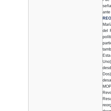
seña
ante
REO
Marí
del 
polí
part
tamb
Esta
Uno)
desd
Dos)
desa
MOPA
Revo
Resu
reor