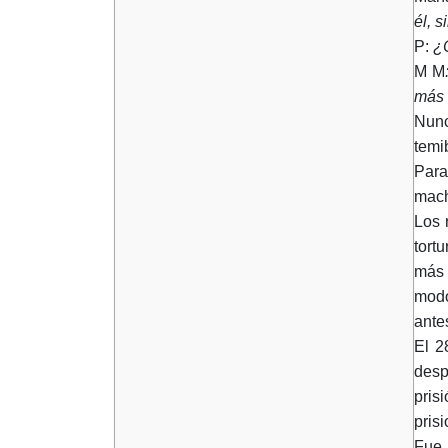
él, 
P:
¿
M M
más 
Nunc
temi
Para
mach
Los 
tort
más 
modo
ante
El 2
desp
pris
pris
Fue 