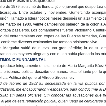
dad sin Presos ni Desaparecidos”.
ulio de 1979, se sumó de lleno al júbilo juvenil que despertar
icaragua. Entre octubre y noviembre, Gumercindo acompañó
urión, llamado a liderar pocos meses después un alzamiento ca
 de marzo de 1980, veinte campesinos salieron de la colonia 
portaba pasajeros. Los comandantes fueron Victoriano Centuri
o del enfrentamiento con tropas de las Fuerzas Armadas, Gum
 conforme diversos testimonios fue tomado prisionero vivo.
a Margarita sufrió de nuevo una gran pérdida; la de su 
artido las mayores alegrías y con quien había planeado los m
TIMONIO FUNDAMENTAL
eproduce íntegramente el testimonio de María Margarita Báez V
la prisionera política describe de manera escalofriante por lo
licía Política del general Alfredo Stroessner:
6 de febrero de 1982 fui secuestrada en la vía pública por 
dazaron, me encapucharon y esposaron, para conducirme al De
icular, sin señas oficiales. Sin conocer las acusaciones que
o al jefe de esta repartición policial, quien luego de cerciorars