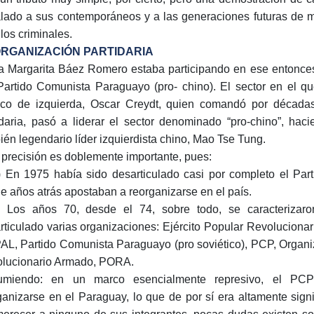
lado a sus contemporáneos y a las generaciones futuras de m
 los criminales.
RGANIZACIÓN PARTIDARIA
a Margarita Báez Romero estaba participando en ese entonces
Partido Comunista Paraguayo (pro- chino). El sector en el qu
tico de izquierda, Oscar Creydt, quien comandó por década
idaria, pasó a liderar el sector denominado “pro-chino”, hac
ién legendario líder izquierdista chino, Mao Tse Tung.
 precisión es doblemente importante, pues:
 En 1975 había sido desarticulado casi por completo el Part
e años atrás apostaban a reorganizarse en el país.
 Los años 70, desde el 74, sobre todo, se caracterizaro
rticulado varias organizaciones: Ejército Popular Revolucion
L, Partido Comunista Paraguayo (pro soviético), PCP, Organi
lucionario Armado, PORA.
miendo: en un marco esencialmente represivo, el PCP 
ganizarse en el Paraguay, lo que de por sí era altamente signi