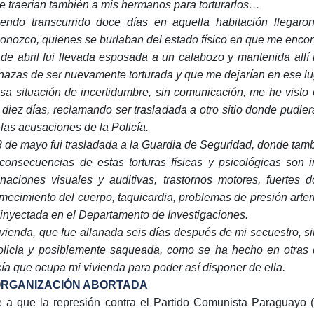
e traerían también a mis hermanos para torturarlos…
endo transcurrido doce días en aquella habitación llegaron
onozco, quienes se burlaban del estado físico en que me encon
 de abril fui llevada esposada a un calabozo y mantenida allí 
azas de ser nuevamente torturada y que me dejarían en ese l
sa situación de incertidumbre, sin comunicación, me he visto
 diez días, reclamando ser trasladada a otro sitio donde pudier
 las acusaciones de la Policía.
8 de mayo fui trasladada a la Guardia de Seguridad, donde ta
consecuencias de estas torturas físicas y psicológicas son 
inaciones visuales y auditivas, trastornos motores, fuertes
mecimiento del cuerpo, taquicardia, problemas de presión arteri
 inyectada en el Departamento de Investigaciones.
ivienda, que fue allanada seis días después de mi secuestro, s
olicía y posiblemente saqueada, como se ha hecho en otras ca
cía que ocupa mi vivienda para poder así disponer de ella.
RGANIZACIÓN ABORTADA
 a que la represión contra el Partido Comunista Paraguayo (