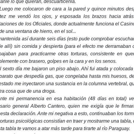
anle lo que quieran, descuartícenla.
Luego me colocaron de cara a la pared y quince minutos despu
tez me vendó los ojos, y esposada los brazos hacia atrás
taciones de los Oficiales, donde actualmente funciona el Casino 
de una ventana de hierro, en el sol...
mantenida así durante seis días (esto pude comprobar escucha
e allí) sin comida y despierta (para el efecto me derramaban
ajaban para practicarme otras torturas, consistente en qu
blemente con brasero, golpes en la cara y en los senos.
l sexto día me bajaron un piso abajo. Ahí fui atada y colocada 
parato que despedía gas, que congelaba hasta mis huesos, d
estado me inyectaron una sustancia en la columna vertebral, que
tra cosa que de una droga.
nte mi permanencia en esa habitación (48 días en total) ven
sario general Alberto Cantero, quien me exigía que le firma
esta declaración. Ante mi negativa a esto, continuaban los torme
torturas psicológicas consistían en traer y mostrarme una tabla,
ta tabla te vamos a atar más tarde para tirarte al río Paraguay.