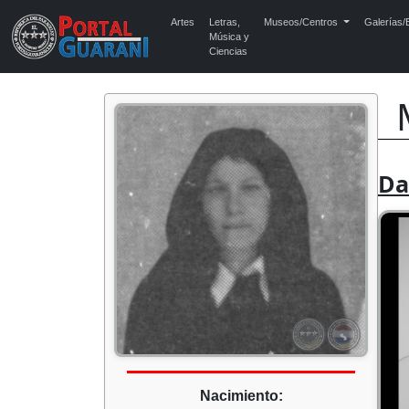
Artes
Letras,
Museos/Centros
Galerías/E
Música y
Ciencias
Da
Nacimiento: