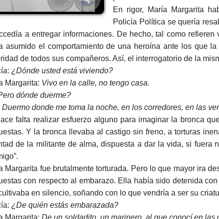
En rigor, María Margarita ha
Policía Política se quería re
ccedía a entregar informaciones. De hecho, tal como refieren v
a asumido el comportamiento de una heroína ante los que la i
gridad de todos sus compañeros. Así, el interrogatorio de la mism
cía:
¿Dónde usted está viviendo?
a Margarita:
Vivo en la calle, no tengo casa.
Pero dónde duerme?
:
Duermo donde me toma la noche, en los corredores, en las ve
ace falta realizar esfuerzo alguno para imaginar la bronca que
uestas. Y la bronca llevaba al castigo sin freno, a torturas in
ntad de la militante de alma, dispuesta a dar la vida, si fuera
igo”.
a Margarita fue brutalmente torturada. Pero lo que mayor ira d
uestas con respecto al embarazo. Ella había sido detenida co
 cultivaba en silencio, soñando con lo que vendría a ser su criatu
cía:
¿De quién estás embarazada?
a Margarita:
De un soldadito, un marinero, al que conocí en las