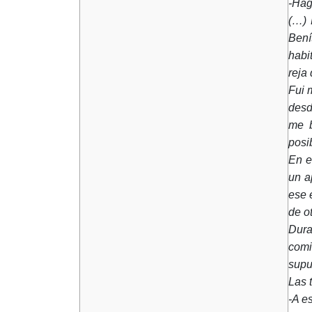
-Hág
(…) 
Bení
habi
reja 
Fui 
desd
me b
posi
En e
un a
ese 
de o
Dura
comi
supu
Las 
-A es