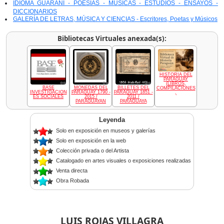
IDIOMA GUARANÍ - POESÍAS - MÚSICAS - ESTUDIOS - ENSAYOS -
DICCIONARIOS
GALERÍA DE LETRAS, MÚSICA Y CIENCIAS - Escritores, Poetas y Músicos
Bibliotecas Virtuales anexada(s):
HISTORIA DEL
PARAGUAY
(LIBROS,
BASE
MONEDAS DEL
BILLETES DEL
COMPILACIONES
INVESTIGACION
PARAGUAY 1790 -
PARAGUAY 1851 -
,
ES SOCIALES
2015 /
2011 /
PARAGUAYAN
PARAGUAYA
Leyenda
Solo en exposición en museos y galerías
Solo en exposición en la web
Colección privada o del Artista
Catalogado en artes visuales o exposiciones realizadas
Venta directa
Obra Robada
LUIS ROJAS VILLAGRA