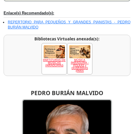
Enlace(s) Recomendado(s):
REPERTORIO PARA PEQUEÑOS Y GRANDES PIANISTAS - PEDRO
BURIÁN MALVIDO
Bibliotecas Virtuales anexada(s):
PARTITURAS DE
MÚSICA
MÚSICAS
PARAGUAYA -
PARAGUAYAS
POLKAS y
GUARANIAS
(PARA
PEDRO BURIÁN MALVIDO