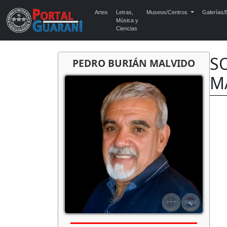
Artes
Letras,
Museos/Centros
Galerías/E
Música y
Ciencias
SO
PEDRO BURIÁN MALVIDO
M