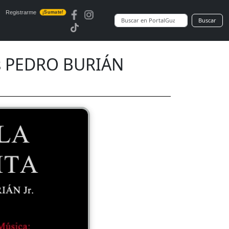
Registrarme
¡Sumate!
Buscar
os PEDRO BURIÁN