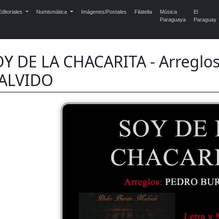
ditoriales
Numismática
Imágenes/Postales
Filatelia
Música
El
Paraguaya
Paraguay
Y DE LA CHACARITA - Arregl
ALVIDO