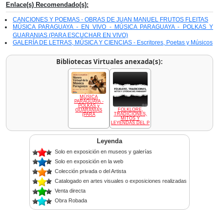
Enlace(s) Recomendado(s):
CANCIONES Y POEMAS - OBRAS DE JUAN MANUEL FRUTOS FLEITAS
MÚSICA PARAGUAYA - EN VIVO - MÚSICA PARAGUAYA - POLKAS Y
GUARANIAS (PARA ESCUCHAR EN VIVO)
GALERÍA DE LETRAS, MÚSICA Y CIENCIAS - Escritores, Poetas y Músicos
Bibliotecas Virtuales anexada(s):
MÚSICA
PARAGUAYA -
POLKAS y
FOLKLORE,
GUARANIAS
TRADICIONES,
(PARA
MITOS Y
LEYENDAS DEL P
Leyenda
Solo en exposición en museos y galerías
Solo en exposición en la web
Colección privada o del Artista
Catalogado en artes visuales o exposiciones realizadas
Venta directa
Obra Robada