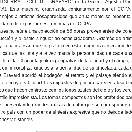
SERRAT SOLÉ DE BRAVARD” en la Galería Agustín Barrios
A). Esta muestra, organizada conjuntamente por el CCPA y
najes a artistas desaparecidos que anualmente se presenta 
ndario de exposiciones continuas del CCPA.
uestra reúne una colección de 56 obras provenientes de colec
ucción y el estilo singular de estas creadoras. Además de arti
 y la naturaleza, que se plasma en esta magnífica colección de
tica que las une y a la vez marca la personalidad de cada un
llero, la Chacarita y otras geografías de la ciudad y el campo,
aron inmortalizar gracias a la genialidad de su pincelada, cada 
ia Bravard abordó el bodegón, el retrato y el paisaje siendo e
iere mayor vitalidad. Los impastos de pintura parecen absorber 
zos que hacen contraste con los tonos azules del cielo y los ver
stilo impresionista. Los temas campestres son los preferidos par
uz, presentando grandes masas de color que se corresponden a l
tro país con un poder de síntesis expresiva que no deja de lad
anos y distantes.