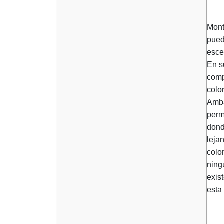
Mont
pued
esce
En s
comp
colo
Amba
perm
dond
leja
colo
ning
exis
esta