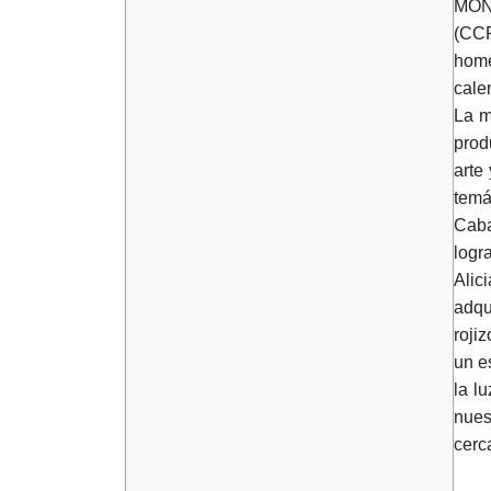
MONT
(CCP
home
cale
La m
prod
arte
temá
Caba
logr
Alic
adqu
roji
un e
la l
nues
cerc