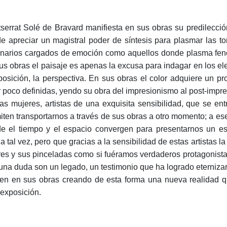
serrat Solé de Bravard manifiesta en sus obras su predilecci
e apreciar un magistral poder de síntesis para plasmar las t
narios cargados de emoción como aquellos donde plasma fenó
us obras el paisaje es apenas la excusa para indagar en los ele
osición, la perspectiva. En sus obras el color adquiere un 
r poco definidas, yendo su obra del impresionismo al post-impr
s mujeres, artistas de una exquisita sensibilidad, que se entr
iten transportarnos a través de sus obras a otro momento; a es
e el tiempo y el espacio convergen para presentarnos un es
na tal vez, pero que gracias a la sensibilidad de estas artistas 
res y sus pinceladas como si fuéramos verdaderos protagonistas
una duda son un legado, un testimonio que ha logrado eternizar 
ten en sus obras creando de esta forma una nueva realidad q
 exposición.