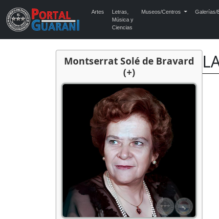
Artes
Letras,
Museos/Centros
Galerías/E
Música y
Ciencias
L
Montserrat Solé de Bravard
(+)