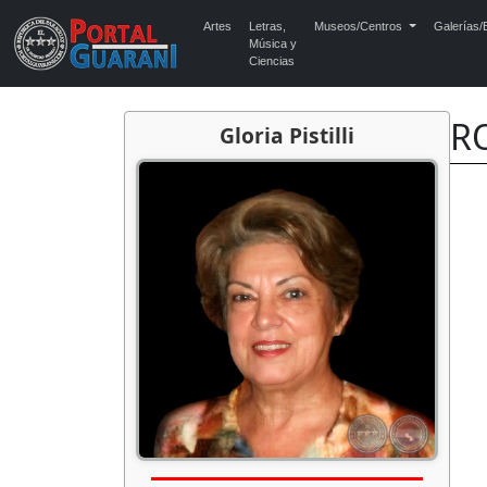
Artes
Letras,
Museos/Centros
Galerías/E
Música y
Ciencias
RO
Gloria Pistilli