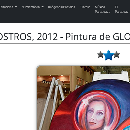
ditoriales
Numismática
Imágenes/Postales
Filatelia
Música
El
Paraguaya
Paraguay
STROS, 2012 - Pintura de GLO