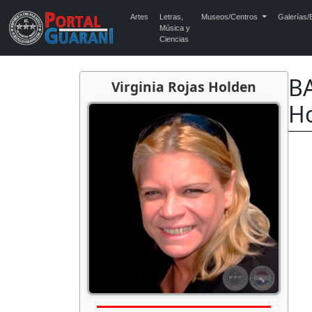
Artes
Letras,
Museos/Centros
Galerías/E
Música y
Ciencias
BA
Virginia Rojas Holden
H