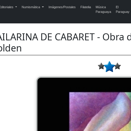
ditoriales
Numismática
Imágenes/Postales
Filatelia
Música
El
Paraguaya
Paraguay
ILARINA DE CABARET - Obra de
olden