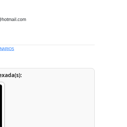
@hotmail.com
ONARIOS
exada(s):