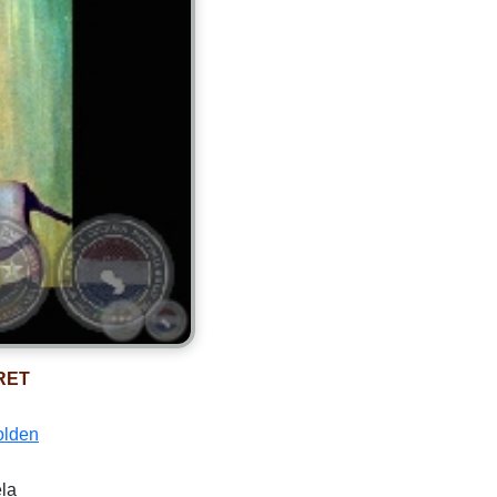
RET
olden
ela