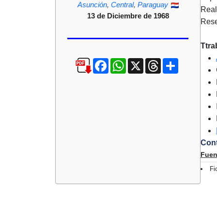
Asunción
,
Central
,
Paraguay
Real
13 de Diciembre de 1968
Rese
Ttra
Facebook
WhatsApp
X
Threads
Compartir
Cont
Fuen
Fi