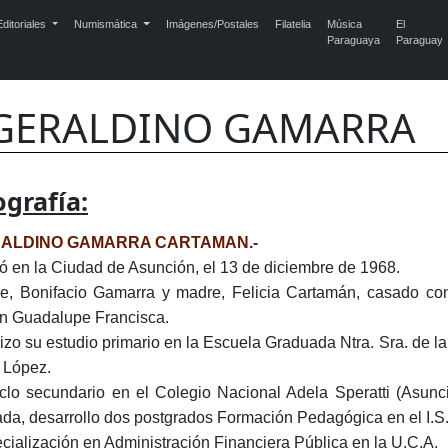
ditoriales
Numismática
Imágenes/Postales
Filatelia
Música
El
Paraguaya
Paraguay
GERALDINO GAMARRA
ografía:
ALDINO GAMARRA CARTAMAN.-
ó en la Ciudad de Asunción, el 13 de diciembre de 1968.
e, Bonifacio Gamarra y madre, Felicia Cartamán, casado con 
n Guadalupe Francisca.
izo su estudio primario en la Escuela Graduada Ntra. Sra. de 
 López.
iclo secundario en el Colegio Nacional Adela Speratti (Asunció
ada, desarrollo dos postgrados Formación Pedagógica en el I.S
cialización en Administración Financiera Pública en la U.C.A.