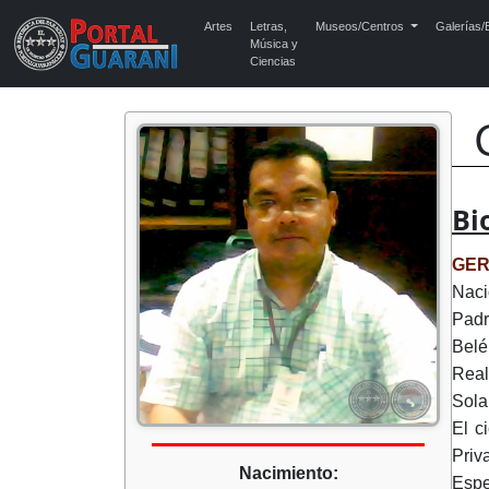
Artes
Letras,
Museos/Centros
Galerías/E
Música y
Ciencias
Bi
GER
Naci
Padr
Belé
Real
Sola
El c
Priv
Nacimiento:
Espe