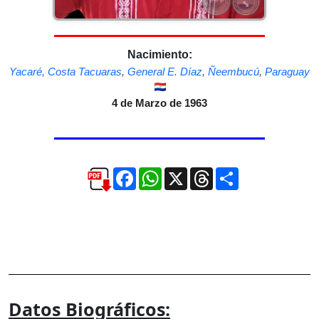
Nacimiento:
Yacaré, Costa Tacuaras
,
General E. Díaz
,
Ñeembucú
,
Paraguay
4 de Marzo de 1963
Facebook
WhatsApp
X
Threads
Compartir
Datos Biográficos: