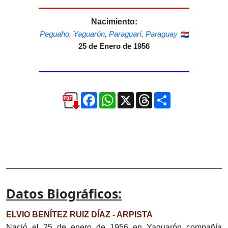
Nacimiento:
Peguaho
,
Yaguarón
,
Paraguarí
,
Paraguay
25 de Enero de 1956
Facebook
WhatsApp
X
Threads
Compartir
Datos Biográficos:
ELVIO BENÍTEZ RUIZ DÍAZ - ARPISTA
Nació el 25 de enero de 1956 en Yaguarón compañía