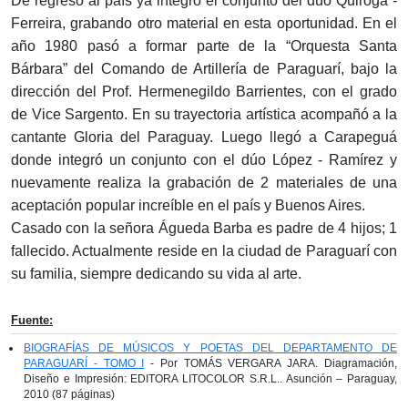
De regreso al país ya integró el conjunto del dúo Quiroga -
Ferreira, grabando otro material en esta oportunidad. En el
año 1980 pasó a formar parte de la “Orquesta Santa
Bárbara” del Comando de Artillería de Paraguarí, bajo la
dirección del Prof. Hermenegildo Barrientes, con el grado
de Vice Sargento. En su trayectoria artística acompañó a la
cantante Gloria del Paraguay. Luego llegó a Carapeguá
donde integró un conjunto con el dúo López - Ramírez y
nuevamente realiza la grabación de 2 materiales de una
aceptación popular increíble en el país y Buenos Aires.
Casado con la señora Águeda Barba es padre de 4 hijos; 1
fallecido. Actualmente reside en la ciudad de Paraguarí con
su familia, siempre dedicando su vida al arte.
Fuente:
BIOGRAFÍAS DE MÚSICOS Y POETAS DEL DEPARTAMENTO DE
PARAGUARÍ - TOMO I
- Por TOMÁS VERGARA JARA. Diagramación,
Diseño e Impresión: EDITORA LITOCOLOR S.R.L.. Asunción – Paraguay,
2010 (87 páginas)